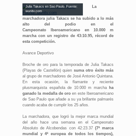
La
Julia Takacs en Sao Paulo. Fuente:
wunitv.com
marchadora julia Takacs se ha subido a lo más
alto del podio en el
Campeonato Iberoamericano en 10.000 m
marcha con un registro de 43:10.95, récord de
esta competición.
Avance Deportivo
Broche de oro para la temporada de Julia Takacs
(Playas de Castellón) quien
suma otro éxito más
al grupo de marchadores de José Antonio Quintana.
En esta ocasión, la flamante y reciente
plusmarquista española de 10.000 m marcha
ha
ganado la medalla de oro
en este Iberoamericano
de Sao Paulo que añade a su ya brillante palmarés
cuando acaba de cumplir los 25 años.
La marchadora, que logró la mejor marca mundial
del año hace una semana en el Campeonato
Absoluto de Alcobendas con 42:23.37
(7ª marca
mundial y 4ª europea de todos los tiempos),