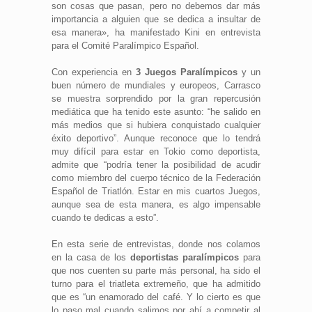
son cosas que pasan, pero no debemos dar más
importancia a alguien que se dedica a insultar de
esa manera», ha manifestado Kini en entrevista
para el Comité Paralímpico Español.
Con experiencia en
3 Juegos Paralímpicos
y un
buen número de mundiales y europeos, Carrasco
se muestra sorprendido por la gran repercusión
mediática que ha tenido este asunto: “he salido en
más medios que si hubiera conquistado cualquier
éxito deportivo”. Aunque reconoce que lo tendrá
muy difícil para estar en Tokio como deportista,
admite que “podría tener la posibilidad de acudir
como miembro del cuerpo técnico de la Federación
Español de Triatlón. Estar en mis cuartos Juegos,
aunque sea de esta manera, es algo impensable
cuando te dedicas a esto”.
En esta serie de entrevistas, donde nos colamos
en la casa de los
deportistas paralímpicos
para
que nos cuenten su parte más personal, ha sido el
turno para el triatleta extremeño, que ha admitido
que es “un enamorado del café. Y lo cierto es que
lo paso mal cuando salimos por ahí a competir al