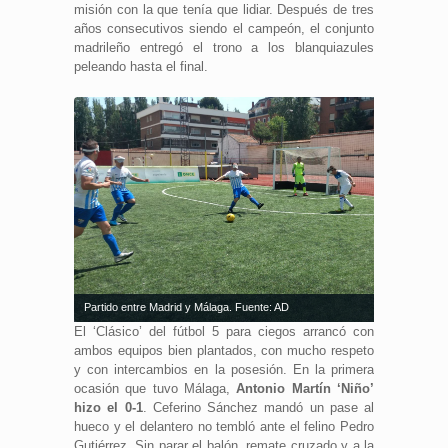
misión con la que tenía que lidiar. Después de tres
años consecutivos siendo el campeón, el conjunto
madrileño entregó el trono a los blanquiazules
peleando hasta el final.
Partido entre Madrid y Málaga. Fuente: AD
El ‘Clásico’ del fútbol 5 para ciegos arrancó con
ambos equipos bien plantados, con mucho respeto
y con intercambios en la posesión. En la primera
ocasión que tuvo Málaga,
Antonio Martín ‘Niño’
hizo el 0-1
. Ceferino Sánchez mandó un pase al
hueco y el delantero no tembló ante el felino Pedro
Gutiérrez. Sin parar el balón, remate cruzado y a la