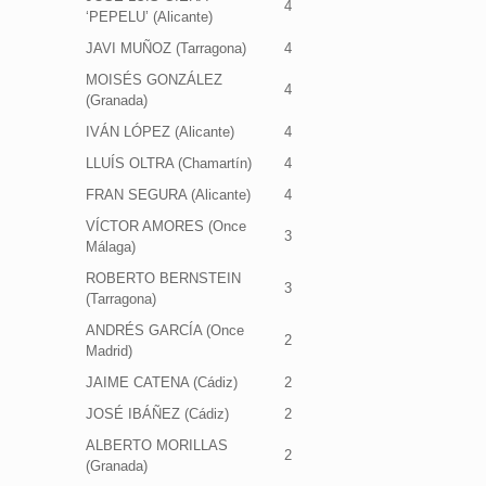
4
‘PEPELU’ (Alicante)
JAVI MUÑOZ (Tarragona)
4
MOISÉS GONZÁLEZ
4
(Granada)
IVÁN LÓPEZ (Alicante)
4
LLUÍS OLTRA (Chamartín)
4
FRAN SEGURA (Alicante)
4
VÍCTOR AMORES (Once
3
Málaga)
ROBERTO BERNSTEIN
3
(Tarragona)
ANDRÉS GARCÍA (Once
2
Madrid)
JAIME CATENA (Cádiz)
2
JOSÉ IBÁÑEZ (Cádiz)
2
ALBERTO MORILLAS
2
(Granada)