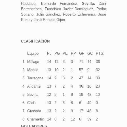
Haddaoui, Bernardo Fernández.
Sevilla:
Dani
Barrenechea, Francisco Javier Domínguez, Pedro
Soriano, Julio Sánchez, Roberto Echeverría, José
Pozo y José Enrique Gijón.
CLASIFICACIÓN
Equipo
PJ
PG
PE
PP
GF
GC
PTS.
1
Málaga
14
11
3
0
71
14
36
2
Madrid
13
10
2
1
57
9
32
3
Tarragona
14
9
3
2
47
14
30
4
Alicante
13
7
2
4
36
16
23
5
Sevilla
12
3
1
8
18
42
10
6
Cádiz
13
2
3
8
6
49
9
7
Granada
13
2
2
9
17
48
8
8
Chamartín
14
0
2
12
6
59
2
GOLEADORES