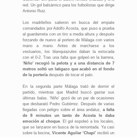
red. Un gol balsámico para los futbolistas que dirige
Antonio Ruiz.
Los madrileños salieron en busca del empate
comandados por Adolfo Acosta, que puso a prueba
al guardameta con un tiro a media altura y después
forzando de nuevo al portero de Málaga con varios
mano a mano. Antes de marcharse a los
vestuarios, los blanquiazules daban la estocada
con el 0-2. Tras una falta que golpeó en la barrera,
‘
Niño’ recogió la pelota y a una distancia de 7
metros soltó un latigazo que acabó en el fondo
de la portería
después de tocar el palo.
En la segunda parte Málaga trató de dormir el
partido, mientras que Madrid buscó gastar sus
últimas balas. ‘Niño’ gozó de un par de ocasiones
que desbarató Pedro Gutiérrez. Después de varias
llegadas con peligro sobre el área andaluz,
a falta
de 8 minutos un tanto de Acosta le daba
emoción al choque
. El gol espoleó a los locales,
que se lanzaron en busca de la remontada. Ya casi
sobre la bocina,
Vicente Aguilar ‘Chapi’
recibió un