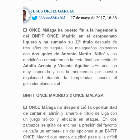
JESÚS ORTIZ GARCÍA
@JesusOrtizAD
27 de mayo de 2017, 16:38
El ONCE Málaga ha puesto fin a la hegemonía
del BNFIT ONCE Madrid en el campeonato
liguero y ha sumado su 11º título
después de
tres años de sequía. Los malagueños golpearon
con
dos goles de Antonio Martín ‘Niño’
y los
madrileños empataron en la recta final por medio de
Adolfo Acosta y Vicente Aguilar
. «Es una liga
muy esperada y nos la merecemos por nuestra
regularidad durante la temporada», apunta el
goleador blanquiazul.
BNFIT ONCE MADRID 2-2 ONCE MÁLAGA
El ONCE Málaga no desperdició la oportunidad
de cantar el alirón
y amarró el título de Liga con
un juego sólido y eficacia en ataque. En dos
zarpazos se quitó de encima la presión del favorito
-le valía un empate- sin dar opciones a un BNFIT
ONCE Madrid que nunca claudicó pese a la difícil