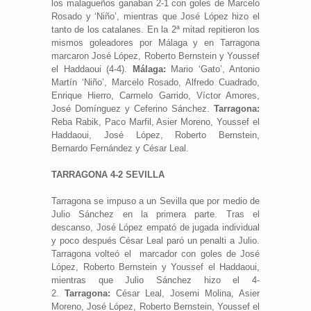
los malagueños ganaban 2-1 con goles de Marcelo
Rosado y ‘Niño’, mientras que José López hizo el
tanto de los catalanes. En la 2ª mitad repitieron los
mismos goleadores por Málaga y en Tarragona
marcaron José López, Roberto Bernstein y Youssef
el Haddaoui (4-4).
Málaga:
Mario ‘Gato’, Antonio
Martín ‘Niño’, Marcelo Rosado, Alfredo Cuadrado,
Enrique Hierro, Carmelo Garrido, Víctor Amores,
José Domínguez y Ceferino Sánchez.
Tarragona:
Reba Rabik, Paco Marfil, Asier Moreno, Youssef el
Haddaoui, José López, Roberto Bernstein,
Bernardo Fernández y César Leal.
TARRAGONA 4-2 SEVILLA
Tarragona se impuso a un Sevilla que por medio de
Julio Sánchez en la primera parte. Tras el
descanso, José López empató de jugada individual
y poco después César Leal paró un penalti a Julio.
Tarragona volteó el marcador con goles de José
López, Roberto Bernstein y Youssef el Haddaoui,
mientras que Julio Sánchez hizo el 4-
2.
Tarragona:
César Leal, Josemi Molina, Asier
Moreno, José López, Roberto Bernstein, Youssef el