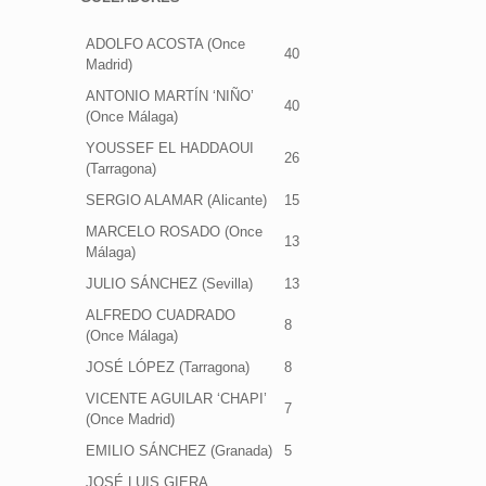
ADOLFO ACOSTA (Once
40
Madrid)
ANTONIO MARTÍN ‘NIÑO’
40
(Once Málaga)
YOUSSEF EL HADDAOUI
26
(Tarragona)
SERGIO ALAMAR (Alicante)
15
MARCELO ROSADO (Once
13
Málaga)
JULIO SÁNCHEZ (Sevilla)
13
ALFREDO CUADRADO
8
(Once Málaga)
JOSÉ LÓPEZ (Tarragona)
8
VICENTE AGUILAR ‘CHAPI’
7
(Once Madrid)
EMILIO SÁNCHEZ (Granada)
5
JOSÉ LUIS GIERA