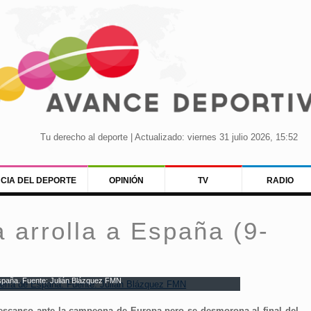
Tu derecho al deporte | Actualizado: viernes 31 julio 2026, 15:52
NCIA DEL DEPORTE
OPINIÓN
TV
RADIO
 arrolla a España (9-
España. Fuente: Julián Blázquez FMN
descanso ante la campeona de Europa pero se desmorona al final del