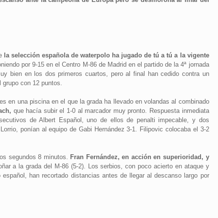
e
la selección española de waterpolo ha jugado de tú a tú a la vigente
oniendo por 9-15 en el Centro M-86 de Madrid en el partido de la 4ª jornada
y bien en los dos primeros cuartos, pero al final han cedido contra un
l grupo con 12 puntos.
es en una piscina en el que la grada ha llevado en volandas al combinado
ach,
que hacía subir el 1-0 al marcador muy pronto. Respuesta inmediata
secutivos de Albert Español, uno de ellos de penalti impecable, y dos
orrio, ponían al equipo de Gabi Hernández 3-1. Filipovic colocaba el 3-2
 los segundos 8 minutos.
Fran Fernández, en acción en superioridad, y
ñar a la grada del M-86 (5-2). Los serbios, con poco acierto en ataque y
español, han recortado distancias antes de llegar al descanso largo por