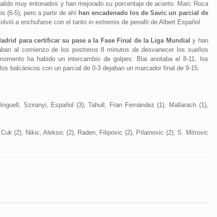
salido muy entonados y han mejorado su porcentaje de acierto. Marc Roca
s (6-5), pero a partir de ahí
han encadenado los de Savic un parcial de
vió a enchufarse con el tanto in extremis de penalti de Albert Español.
adrid para certificar su pase a la Fase Final de la Liga Mundial
y han
aban al comienzo de los postreros 8 minutos de desvanecer los sueños
 momento ha habido un intercambio de golpes: Blai anotaba el 8-11, los
los balcánicos con un parcial de 0-3 dejaban un marcador final de 9-15.
nguell, Sziranyi, Español (3), Tahull, Fran Fernández (1), Mallarach (1),
uk (2), Nikic, Aleksic (2), Raden, Filipovic (2), Prlainovic (2), S. Mitrovic
.