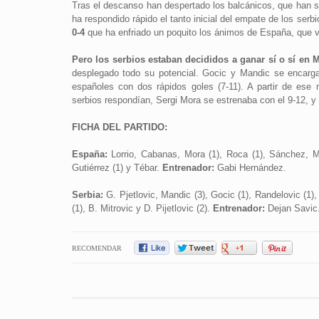
Tras el descanso han despertado los balcánicos, que han 
ha respondido rápido el tanto inicial del empate de los serbio
0-4
que ha enfriado un poquito los ánimos de España, que vol
Pero los serbios estaban decididos a ganar sí o sí en M
desplegado todo su potencial. Gocic y Mandic se encarg
españoles con dos rápidos goles (7-11). A partir de ese
serbios respondían, Sergi Mora se estrenaba con el 9-12, y 
FICHA DEL PARTIDO:
España:
Lorrio, Cabanas, Mora (1), Roca (1), Sánchez, Mi
Gutiérrez (1) y Tébar.
Entrenador:
Gabi Hernández.
Serbia:
G. Pjetlovic, Mandic (3), Gocic (1), Randelovic (1), C
(1), B. Mitrovic y D. Pijetlovic (2).
Entrenador:
Dejan Savic
RECOMENDAR