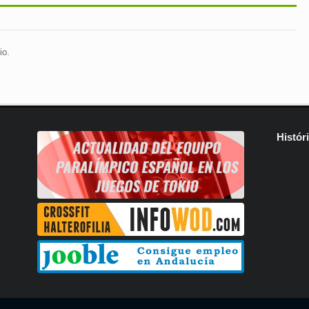
io.
Histór