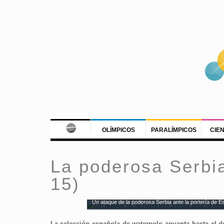
OLÍMPICOS
PARALÍMPICOS
CIE
La poderosa Serbia
15)
Un ataque de la poderosa Serbia ante la portería de 
La selección española de waterpolo aguanta hasta el 