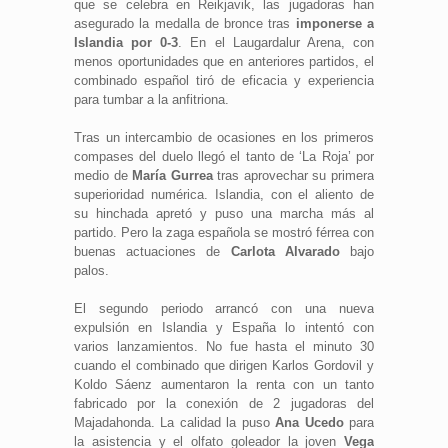
que se celebra en Reikjavik, las jugadoras han
asegurado la medalla de bronce tras
imponerse a
Islandia por 0-3
. En el Laugardalur Arena, con
menos oportunidades que en anteriores partidos, el
combinado español tiró de eficacia y experiencia
para tumbar a la anfitriona.
Tras un intercambio de ocasiones en los primeros
compases del duelo llegó el tanto de ‘La Roja’ por
medio de
María Gurrea
tras aprovechar su primera
superioridad numérica. Islandia, con el aliento de
su hinchada apretó y puso una marcha más al
partido. Pero la zaga española se mostró férrea con
buenas actuaciones de
Carlota Alvarado
bajo
palos.
El segundo periodo arrancó con una nueva
expulsión en Islandia y España lo intentó con
varios lanzamientos. No fue hasta el minuto 30
cuando el combinado que dirigen Karlos Gordovil y
Koldo Sáenz aumentaron la renta con un tanto
fabricado por la conexión de 2 jugadoras del
Majadahonda. La calidad la puso
Ana Ucedo
para
la asistencia y el olfato goleador la joven
Vega