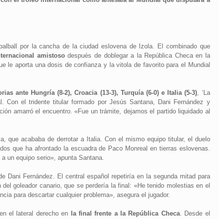
alball por la cancha de la ciudad eslovena de Izola. El combinado que
ternacional amistoso
después de doblegar a la República Checa en la
ue le aporta una dosis de confianza y la vitola de favorito para el Mundial
orias ante Hungría (8-2), Croacia (13-3), Turquía (6-0) e Italia (5-3)
, ‘La
. Con el tridente titular formado por Jesús Santana, Dani Fernández y
ón amarró el encuentro. «Fue un trámite, dejamos el partido liquidado al
a, que acababa de derrotar a Italia. Con el mismo equipo titular, el duelo
dos que ha afrontado la escuadra de Paco Monreal en tierras eslovenas.
a un equipo serio», apunta Santana.
e Dani Fernández. El central español repetiría en la segunda mitad para
 del goleador canario, que se perdería la final: «He tenido molestias en el
ncia para descartar cualquier problema», asegura el jugador.
en el lateral derecho en
la final frente a la República Checa
. Desde el