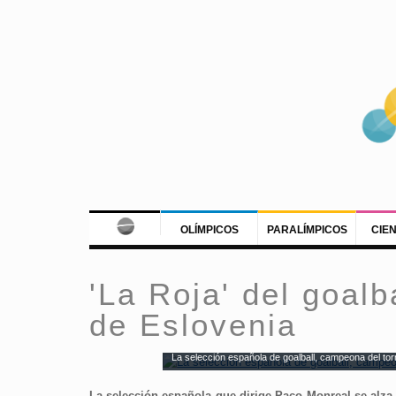
OLÍMPICOS
PARALÍMPICOS
CIE
'La Roja' del goalb
de Eslovenia
La selección española de goalball, campeona del tor
La selección española que dirige Paco Monreal se alza 