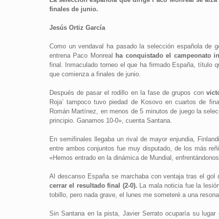
finales de junio.
Jesús Ortiz García
Como un vendaval ha pasado la selección española de go
entrena Paco Monreal
ha conquistado el campeonato in
final. Inmaculado torneo el que ha firmado España, título q
que comienza a finales de junio.
Después de pasar el rodillo en la fase de grupos con
vict
Roja’ tampoco tuvo piedad de Kosovo en cuartos de final
Román Martínez, en menos de 5 minutos de juego la selecci
principio. Ganamos 10-0», cuenta Santana.
En semifinales llegaba un rival de mayor enjundia, Finlandi
entre ambos conjuntos fue muy disputado, de los más reñi
«Hemos entrado en la dinámica de Mundial, enfrentándonos 
Al descanso España se marchaba con ventaja tras el gol d
cerrar el resultado final (2-0).
La mala noticia fue la lesión
tobillo, pero nada grave, el lunes me someteré a una resona
Sin Santana en la pista, Javier Serrato ocuparía su lugar 