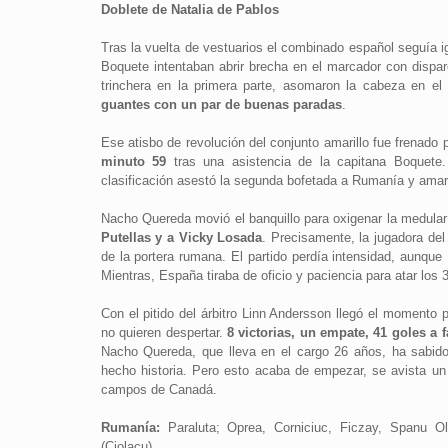
Doblete de Natalia de Pablos
Tras la vuelta de vestuarios el combinado español seguía i
Boquete intentaban abrir brecha en el marcador con disp
trinchera en la primera parte, asomaron la cabeza en el
guantes con un par de buenas paradas
.
Ese atisbo de revolución del conjunto amarillo fue frenado 
minuto 59
tras una asistencia de la capitana Boquete
clasificación asestó la segunda bofetada a Rumanía y amar
Nacho Quereda movió el banquillo para oxigenar la medular
Putellas y a Vicky Losada
. Precisamente, la jugadora del
de la portera rumana. El partido perdía intensidad, aunque
Mientras, España tiraba de oficio y paciencia para atar los 
Con el pitido del árbitro Linn Andersson llegó el momento 
no quieren despertar.
8 victorias, un empate, 41 goles a 
Nacho Quereda, que lleva en el cargo 26 años, ha sabido
hecho historia. Pero esto acaba de empezar, se avista un
campos de Canadá.
Rumanía:
Paraluta; Oprea, Corniciuc, Ficzay, Spanu Ol
(Ciolacu).