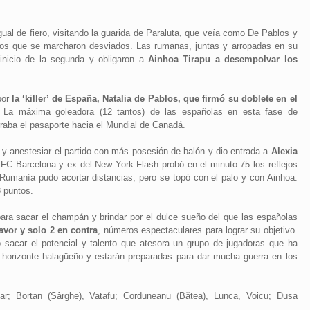
gual de fiero, visitando la guarida de Paraluta, que veía como De Pablos y
aros que se marcharon desviados. Las rumanas, juntas y arropadas en su
 inicio de la segunda y obligaron a
Ainhoa Tirapu a desempolvar los
por
la ‘killer’ de España, Natalia de Pablos, que firmó su doblete en el
. La máxima goleadora (12 tantos) de las españolas en esta fase de
raba el pasaporte hacia el Mundial de Canadá.
 y anestesiar el partido con más posesión de balón y dio entrada a
Alexia
 FC Barcelona y ex del New York Flash probó en el minuto 75 los reflejos
 Rumanía pudo acortar distancias, pero se topó con el palo y con Ainhoa.
3 puntos.
para sacar el champán y brindar por el dulce sueño del que las españolas
favor y solo 2 en contra
, números espectaculares para lograr su objetivo.
 sacar el potencial y talento que atesora un grupo de jugadoras que ha
 horizonte halagüeño y estarán preparadas para dar mucha guerra en los
ar; Bortan (Sârghe), Vatafu; Corduneanu (Bătea), Lunca, Voicu; Dusa