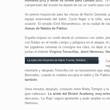
Rumanía (0-2) y sellar su billete para Canadá 2015
. Ya 
campeonato del mundo ha dejado de ser un sueño para conve
Un premio mayúsculo para las chicas de Nacho Quereda, per
equipo enamorado del balón. Costó llegar a la orilla, a
ocasión. El estadio Emil Alexandrescu, en la ciudad de Ia
dianas de Natalia de Pablos
.
España impuso su credo desde el comienzo con orden, presió
con fluidez en el medio campo y peligrosa en el ataque, el 
las jugadoras rumanas la consigna era clara, no dejar ni u
juntan el tridente
Virginia Torrecillas, Jenni Hermoso, V
La selección femenina de fútbol. Fuente: Sefútbol
Co
re
intentarlo y después Torrecilla con un lanzamiento que ata
Bermúdez, cuando la madera escupía el balón y De Pablos
también
.
Unos minutos después, conexión entre Marta Torrejón y la d
gran cabezazo.
La ariete del Bristol Academy, muy activ
descanso, ‘La Roja’ seguía apretando y pudo ampliar su ren
Hermoso.