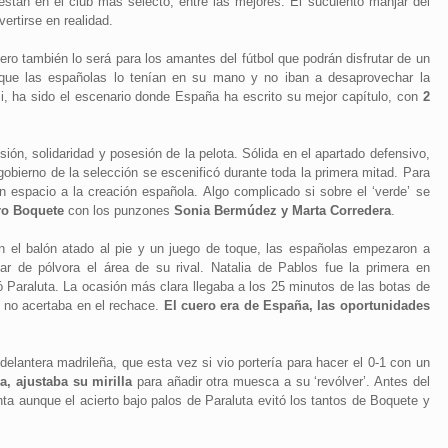
están en el club más selecto, entre las mejores. El suculento manjar del
rtirse en realidad.
o también lo será para los amantes del fútbol que podrán disfrutar de un
unque las españolas lo tenían en su mano y no iban a desaprovechar la
si, ha sido el escenario donde España ha escrito su mejor capítulo, con
2
n, solidaridad y posesión de la pelota. Sólida en el apartado defensivo,
gobierno de la selección se escenificó durante toda la primera mitad. Para
n espacio a la creación española. Algo complicado si sobre el ‘verde’ se
ero Boquete
con los punzones
Sonia Bermúdez y Marta Corredera
.
n el balón atado al pie y un juego de toque, las españolas empezaron a
gar de pólvora el área de su rival. Natalia de Pablos fue la primera en
jó Paraluta. La ocasión más clara llegaba a los 25 minutos de las botas de
 no acertaba en el rechace.
El cuero era de España, las oportunidades
elantera madrileña, que esta vez si vio portería para hacer el 0-1 con un
a, ajustaba su mirilla
para añadir otra muesca a su ‘revólver’. Antes del
ta aunque el acierto bajo palos de Paraluta evitó los tantos de Boquete y