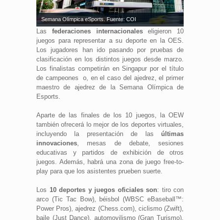
Semana Olímpica eSports. Fuente: COI
Las
federaciones internacionales
eligieron 10
juegos para representar a su deporte en la OES.
Los jugadores han ido pasando por pruebas de
clasificación en los distintos juegos desde marzo.
Los finalistas competirán en Singapur por el título
de campeones o, en el caso del ajedrez, el primer
maestro de ajedrez de la Semana Olímpica de
Esports.
Aparte de las finales de los 10 juegos, la OEW
también ofrecerá lo mejor de los deportes virtuales,
incluyendo la presentación de las
últimas
innovaciones
, mesas de debate, sesiones
educativas y partidos de exhibición de otros
juegos. Además, habrá una zona de juego free-to-
play para que los asistentes prueben suerte.
Los
10 deportes y juegos oficiales son
: tiro con
arco (Tic Tac Bow), béisbol (WBSC eBaseball™:
Power Pros), ajedrez (Chess.com), ciclismo (Zwift),
baile (Just Dance), automovilismo (Gran Turismo),