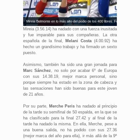
Mireia Belmonte en lo más alto del podio de los 400 libres. Fuente: COE
Mireia (3.56.14) ha nadado con una fuerza inusitada
y fue imparable para sus compañeras. La otra
española de la final,
Melani Costa
(4.00.92) ha
hecho un grandísimo trabajo y ha firmado un sexto
puesto.
Asimismo, también ha sido una gran jornada para
Marc Sánchez
, no solo por acabar 6º de Europa
con sus 14.38.19, mejor marca personal, sino
porque siempre ha estado en la zona de cabeza y
las sensaciones han sido buenas para este joven
de 21 años.
Por su parte,
Merche Peris
ha nadado al principio
de la tarde su semifinal de 50 espalda, en la que se
ha clasificado para la final 27.42 y al final de la
tarde ha nadado la misma. En ella, Merche, pese a
una buena salida, no ha podido con sus 27.36
(mejor marca del año para ella), ir más allá de la 9ª