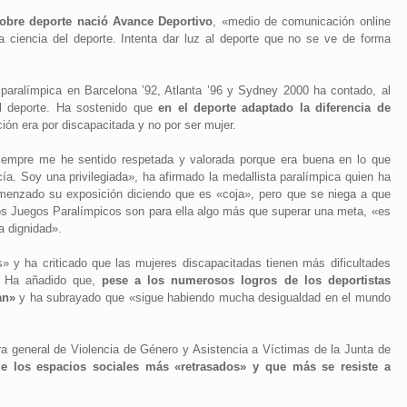
sobre deporte nació Avance Deportivo
, «medio de comunicación online
a ciencia del deporte. Intenta dar luz al deporte que no se ve de forma
 paralímpica en Barcelona ’92, Atlanta ’96 y Sydney 2000 ha contado, al
el deporte. Ha sostenido que
en el deporte adaptado la diferencia de
ión era por discapacitada y no por ser mujer.
iempre me he sentido respetada y valorada porque era buena en lo que
ía. Soy una privilegiada», ha afirmado la medallista paralímpica quien ha
menzado su exposición diciendo que es «coja», pero que se niega a que
 los Juegos Paralímpicos son para ella algo más que superar una meta, «es
a dignidad».
» y ha criticado que las mujeres discapacitadas tienen más dificultades
». Ha añadido que,
pese a los numerosos logros de los deportistas
an»
y ha subrayado que «sigue habiendo mucha desigualdad en el mundo
tora general de Violencia de Género y Asistencia a Víctimas de la Junta de
e los espacios sociales más «retrasados» y que más se resiste a