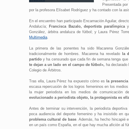
Presentada por 
por la profesora Elísabet Rodríguez y ha contado con la asi
En el encuentro han participado Encarnación Aguilar, direc
Andalucía;
Francisca Bazalo, deportista paralímpica
y 
González, árbitra andaluza de fútbol; y Laura Pérez Tor
Multimedia
.
La primera de las ponentes ha sido Macarena Gonzále
tradicionalmente de hombres. Macarena ha revelado
la 
partido
y ha censurado que cada fin de semana tenga que 
te dejan a un lado en el campo de fútbol»,
ha declarado l
Colegio de Árbitros.
Tras ella, Laura Pérez ha expuesto cómo es
la presencia
escasa repercusión de los logros femeninos en los medios y
la mujer periodista en los medios de comunicación de
evolucionado a periodista objeto, la protagonista es ell
Antes de terminar su intervención, la periodista deportiva
poca audiencia del deporte femenino y ha insistido en q
problema cultural de base
. Además, ha hecho hincapié e
en un país como España, en el que hay mucha afición al fút