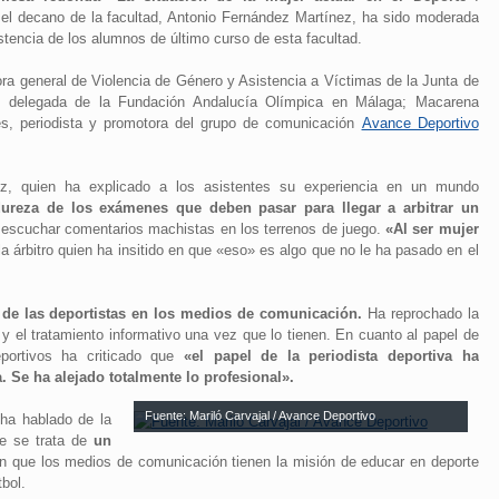
el decano de la facultad, Antonio Fernández Martínez, ha sido moderada
stencia de los alumnos de último curso de esta facultad.
tora general de Violencia de Género y Asistencia a Víctimas de la Junta de
delegada de la Fundación Andalucía Olímpica en Málaga; Macarena
res, periodista y promotora del grupo de comunicación
Avance Deportivo
z, quien ha explicado a los asistentes su experiencia en un mundo
dureza de los exámenes que deben pasar para llegar a arbitrar un
escuchar comentarios machistas en los terrenos de juego.
«Al ser mujer
a árbitro quien ha insitido en que «eso» es algo que no le ha pasado en el
 de las deportistas en los medios de comunicación.
Ha reprochado la
 el tratamiento informativo una vez que lo tienen. En cuanto al papel de
portivos ha criticado que
«el papel de la periodista deportiva ha
a. Se ha alejado totalmente lo profesional».
Fuente: Mariló Carvajal / Avance Deportivo
 ha hablado de la
ue se trata de
un
n que los medios de comunicación tienen la misión de educar en deporte
bol.