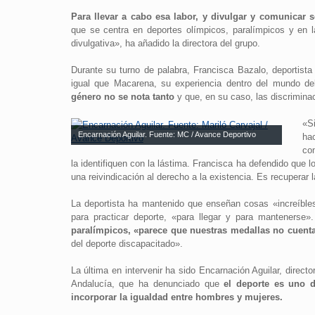
Para llevar a cabo esa labor, y divulgar y comunicar 
que se centra en deportes olímpicos, paralímpicos y en l
divulgativa», ha añadido la directora del grupo.
Durante su turno de palabra, Francisca Bazalo, deportista
igual que Macarena, su experiencia dentro del mundo d
género no se nota tanto
y que, en su caso, las discriminac
«S
Encarnación Aguilar. Fuente: MC / Avance Deportivo
hac
co
la identifiquen con la lástima. Francisca ha defendido que
una reivindicación al derecho a la existencia. Es recuperar l
La deportista ha mantenido que enseñan cosas «increíbles
para practicar deporte, «para llegar y para mantenerse
paralímpicos, «parece que nuestras medallas no cuent
del deporte discapacitado».
La última en intervenir ha sido Encarnación Aguilar, direc
Andalucía, que ha denunciado que
el deporte es uno d
incorporar la igualdad entre hombres y mujeres.