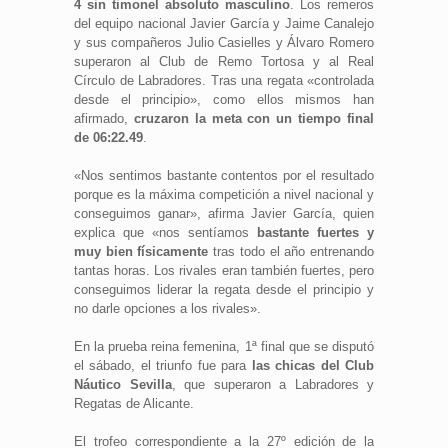
4 sin timonel absoluto masculino
. Los remeros
del equipo nacional Javier García y Jaime Canalejo
y sus compañeros Julio Casielles y Álvaro Romero
superaron al Club de Remo Tortosa y al Real
Círculo de Labradores. Tras una regata «controlada
desde el principio», como ellos mismos han
afirmado,
cruzaron la meta con un tiempo final
de 06:22.49
.
«Nos sentimos bastante contentos por el resultado
porque es la máxima competición a nivel nacional y
conseguimos ganar», afirma Javier García, quien
explica que «nos sentíamos
bastante fuertes y
muy bien físicamente
tras todo el año entrenando
tantas horas. Los rivales eran también fuertes, pero
conseguimos liderar la regata desde el principio y
no darle opciones a los rivales».
En la prueba reina femenina, 1ª final que se disputó
el sábado, el triunfo fue para
las chicas del Club
Náutico Sevilla
, que superaron a Labradores y
Regatas de Alicante.
El trofeo correspondiente a la 27º edición de la