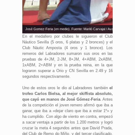
José Gomez-Feria (en medio). Fuente: Mariló Carvajal / Avance Deportivo
En el medallero por clubes le siguieron el Club
Náutico Sevilla (5 oros, 6 platas y 2 bronces) y el
Club Náutic Amposta (4 oros y 1 bronce). Los
remeros del Labradores sumaron sus oros en las
pruebas de 4+JM, 2-JM, 8+JM, 4+ABM, 2xABM,
1xABM, 2+ABM y en la prueba reina, en la que
lograron superar a Orio y CN Sevilla en 2.49 y 16
segundos respectivamente.
Uno de estos oros le dio al Labradores también
el
trofeo Carlos Bielsa, al mejor skiffista absoluto,
que cayó en manos de José Gómez-Feria
. Antes
de la competición el joven remero afirmó que iba a
ganar, que iba a «dejar claro que iba a estar 1º» y
ha cumplido. Con algo de viento en contra, empezó
a sacar ventaja a partir de los 1.200 metros y logró
cruzar la meta 4 segundos antes que David Prada,
del Club de Remo do Miño, y del tercer clasificado,