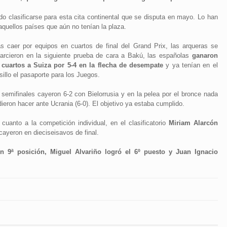
o clasificarse para esta cita continental que se disputa en mayo. Lo han
aquellos países que aún no tenían la plaza.
as caer por equipos en cuartos de final del Grand Prix, las arqueras se
sarcieron en la siguiente prueba de cara a Bakú, las españolas
ganaron
 cuartos a Suiza por 5-4 en la flecha de desempate
y ya tenían en el
sillo el pasaporte para los Juegos.
 semifinales cayeron 6-2 con Bielorrusia y en la pelea por el bronce nada
ieron hacer ante Ucrania (6-0). El objetivo ya estaba cumplido.
 cuanto a la competición individual, en el clasificatorio
Miriam Alarcón
 cayeron en dieciseisavos de final.
n 9ª posición, Miguel Alvariño logró el 6º puesto y Juan Ignacio