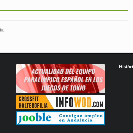
io.
Histór