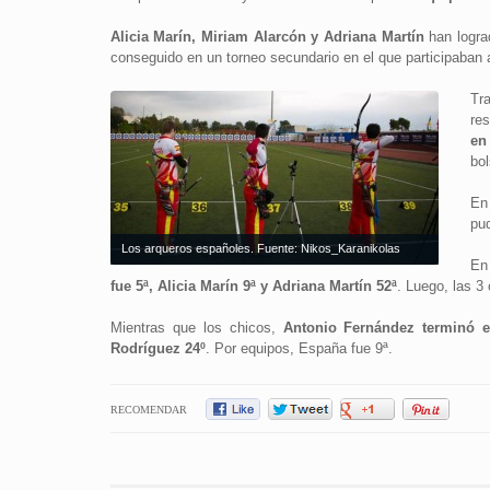
Alicia Marín, Miriam Alarcón y Adriana Martín
han lograd
conseguido en un torneo secundario en el que participaban 
Tr
re
en
bol
En
pud
Los arqueros españoles. Fuente: Nikos_Karanikolas
En
fue 5ª, Alicia Marín 9ª y Adriana Martín 52ª
. Luego, las 3
Mientras que los chicos,
Antonio Fernández terminó e
Rodríguez 24º
. Por equipos, España fue 9ª.
RECOMENDAR