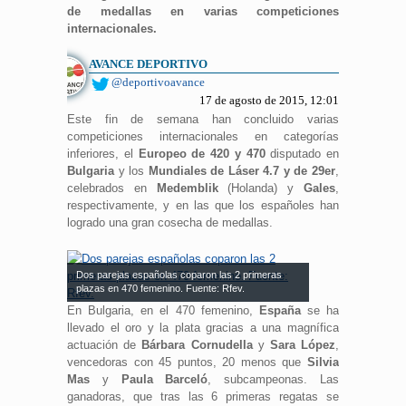
de medallas en varias competiciones
internacionales.
AVANCE DEPORTIVO
@deportivoavance
17 de agosto de 2015, 12:01
Este fin de semana han concluido varias
competiciones internacionales en categorías
inferiores, el
Europeo de 420 y 470
disputado en
Bulgaria
y los
Mundiales de Láser 4.7 y de 29er
,
celebrados en
Medemblik
(Holanda) y
Gales
,
respectivamente, y en las que los españoles han
logrado una gran cosecha de medallas.
Dos parejas españolas coparon las 2 primeras
plazas en 470 femenino. Fuente: Rfev.
En Bulgaria, en el 470 femenino,
España
se ha
llevado el oro y la plata gracias a una magnífica
actuación de
Bárbara Cornudella
y
Sara López
,
vencedoras con 45 puntos, 20 menos que
Silvia
Mas
y
Paula Barceló
, subcampeonas. Las
ganadoras, que tras las 6 primeras regatas se