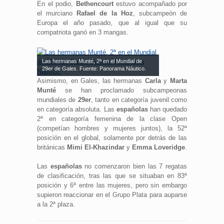
En el podio,
Bethencourt
estuvo acompañado por
el murciano
Rafael de la Hoz
, subcampeón de
Europa el año pasado, que al igual que su
compatriota ganó en 3 mangas.
Las hermanas Munté, 2ª en el Mundial de
29er de Gales. Fuente: Panorama Náutico.
Asimismo, en Gales, las hermanas
Carla
y
Marta
Munté
se han proclamado subcampeonas
mundiales de
29er
, tanto en categoría juvenil como
en categoría absoluta. Las
españolas
han quedado
2ª en categoría femenina de la clase Open
(competían hombres y mujeres juntos), la 52ª
posición en el global, solamente por detrás de las
británicas
Mimi El-Khazindar
y
Emma Loveridge
.
Las
españolas
no comenzaron bien las 7 regatas
de clasificación, tras las que se situaban en 83ª
posición y 6ª entre las mujeres, pero sin embargo
supieron reaccionar en el Grupo Plata para auparse
a la 2ª plaza.