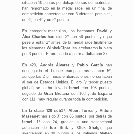
situaban 10 puntos por debajo de sus compatriotas,
han remontado en la medal race, en un final de
competición espectacular con 3 victorias parciales,
un 3º, un 4º y un 5º puesto.
En categoría masculina, los hermanos
David
y
Álex Charles
han sido 3º con 56 puntos, ya que
pese a estar 2º antes de la medal race finalmente
los alemanes
Winkel/Cipra
les arrebataron la plata
por 3 puntos. El oro ha ido a parar a
Italia
con 37.
En 420,
Andrés Álvarez
y
Pablo García
han
conseguido el bronce europeo tras acabar 5º,
aunque las 2 primeras embarcaciones no contaban
al ser de Estados Unidos. El oro (y tercer puesto
global) se lo ha llevado
Israel
con 103 puntos,
seguido de
Gran Bretaña
con 108 y de
España
con 111, muy regular durante toda la competición.
En la
clase 420 sub17
,
Albert Torres
y
Antoni
Massanet
han sido 3º con 66 puntos, por detrás de
Israel
, 1º con 24, gracias a una sensacional
actuación de
Ido Bilik
y
Ofek Shalgi
, que
aventajaron en 40 puntos a los italianos
Matteo