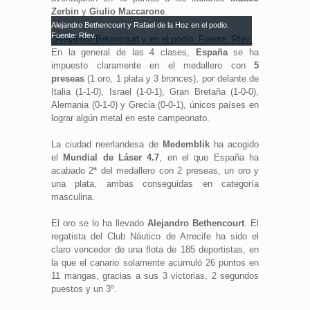
Zerbin
y
Giulio Maccarone
.
Alejandro Bethencourt y Rafael de la Hoz en el podio.
Fuente: Rfev.
En la general de las 4 clases,
España
se ha
impuesto claramente en el medallero con
5
preseas
(1 oro, 1 plata y 3 bronces), por delante de
Italia (1-1-0), Israel (1-0-1), Gran Bretaña (1-0-0),
Alemania (0-1-0) y Grecia (0-0-1), únicos países en
lograr algún metal en este campeonato.
La ciudad neerlandesa de
Medemblik
ha acogido
el
Mundial de Láser 4.7
, en el que España ha
acabado 2ª del medallero con 2 preseas, un oro y
una plata, ambas conseguidas en categoría
masculina.
El oro se lo ha llevado
Alejandro Bethencourt
. El
regatista del Club Náutico de Arrecife ha sido el
claro vencedor de una flota de 185 deportistas, en
la que el canario solamente acumuló 26 puntos en
11 mangas, gracias a sus 3 victorias, 2 segundos
puestos y un 3º.