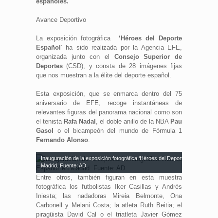
españoles.
Avance Deportivo
La exposición fotográfica
‘Héroes del Deporte
Español
’ ha sido realizada por la Agencia EFE,
organizada junto con el
Consejo Superior de
Deportes
(CSD), y consta de 28 imágenes fijas
que nos muestran a la élite del deporte español.
Esta exposición, que se enmarca dentro del 75
aniversario de EFE, recoge instantáneas de
relevantes figuras del panorama nacional como son
el tenista
Rafa Nadal
, el doble anillo de la NBA
Pau
Gasol
o el bicampeón del mundo de Fórmula 1
Fernando Alonso
.
Inauguración de la exposición fotográfica ‘Héroes del Deporte Español’ en
Madrid. Fuente: AD
Entre otros, también figuran en esta muestra
fotográfica los futbolistas Iker Casillas y Andrés
Iniesta; las nadadoras Mireia Belmonte, Ona
Carbonell y Melani Costa; la atleta Ruth Beitia; el
piragüista David Cal o el triatleta Javier Gómez