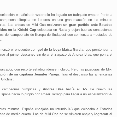
 selección española de waterpolo ha logrado un trabajado empate frente a
 campeona olímpica en Londres en una gran reacción en los minutos
nales. Las chicas de Miki Oca realizaron
un gran partido ante Estados
idos en la Kirishi Cup
celebrada en Rusia y dejan buenas sensaciones
tes del campeonato de Europa de Budapest que comienza a mediados de
io.
menzó el encuentro con
gol de la boya Maica García
, que pronto iban a
se al primer descanso sin dejar el zarpazo de Andrea Blas, que ponía el
arcador, con recorte estadounidense incluido. Pero las jugadoras de Miki
ción de su capitana Jennifer Pareja
. Tras el descanso las americanas
Gilchrist.
as campeonas olímpicas y
Andrea Blas hacía el 3-5
. De nuevo las
España hacía lo propio con Roser Tarragó para llegar a un esperanzador 4-
eriores minutos. España encajaba un rotundo 0-3 que colocaba a Estados
falta de medio cuarto. Las de Miki Oca no se vinieron abajo y
lograron el