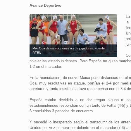
Avance Deportivo
La
la
fi
Un
an
jul
Miki Oca da instrucciones a sus jugadoras. Fuente:
RFEN
Co
nivelar las estadounidenses. Pero España no quiso marchar
1-2 en el marcador.
En la reanudación, de nuevo Maica puso distancias en el m
Oca, muy resolutivas en ataque,
ponían el 2-4 por media
apretaron y tanta insistencia tuvo recompensa con el 3-4 de 
España estaba decidida a no dar tregua alguna a l
estadounidenses respondían con un tanto de Fattal (4-5) y 
6 concluidos 3 periodos de encuentro.
Y sucedió lo inesperado según el transcurrir de los ant
Unidos por vez primera por delante en el marcador (7-6) a 