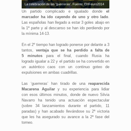
La celebración de las ‘guerreras’. Fuente: EHFeuro2014
Un partido complicado e igualado donde
el
marcador ha ido cayendo de uno y otro lado
.
Las españolas han llegado a estar 3 goles abajo en
la 1ª parte y al descanso se han ido perdiendo por
la mínima 14-13.
En el 2º tiempo han logrado ponerse por delante a 3
tantos,
ventaja que se ha perdido a falta de
5 minutos
para el final, cuando Rusia ha
logrado igualar a 22 y el partido se ha convertido en
un auténtico caos con un continuo goteo de
expulsiones en ambas cuadrillas.
Las ‘guerreras’ han tirado de una
reaparecida
Macarena Aguilar
y su experiencia para lidiar
con esos últimos minutos, donde de nuevo Silvia
Navarro ha tenido una actuación espectacular
(sobre 34 lanzamientos durante el partido, 11
paradas) y han acabado llevándose su 2ª victoria
que les ha asegurado su avance a la 2ª fase del
torneo.