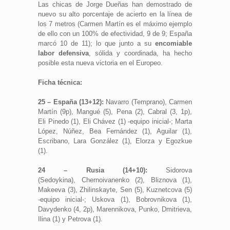
Las chicas de Jorge Dueñas han demostrado de
nuevo su alto porcentaje de acierto en la línea de
los 7 metros (Carmen Martín es el máximo ejemplo
de ello con un 100% de efectividad, 9 de 9; España
marcó 10 de 11); lo que junto a su
encomiable
labor defensiva
, sólida y coordinada, ha hecho
posible esta nueva victoria en el Europeo.
Ficha técnica:
25 – España (13+12):
Navarro (Temprano), Carmen
Martín (9p), Mangué (5), Pena (2), Cabral (3, 1p),
Eli Pinedo (1), Eli Chávez (1) -equipo inicial-; Marta
López, Núñez, Bea Fernández (1), Aguilar (1),
Escribano, Lara González (1), Elorza y Egozkue
(1).
24 – Rusia (14+10):
Sidorova
(Sedoykina), Chernoivanenko (2), Bliznova (1),
Makeeva (3), Zhilinskayte, Sen (5), Kuznetcova (5)
-equipo inicial-; Uskova (1), Bobrovnikova (1),
Davydenko (4, 2p), Marennikova, Punko, Dmitrieva,
Ilina (1) y Petrova (1).