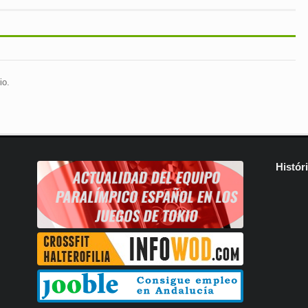
io.
Histór