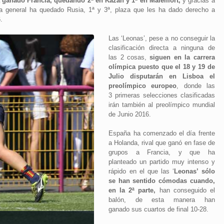
ganado Francia, quedando 2ª en Kazán y 1ª en Malemort,
y gracias a
 la general ha quedado Rusia, 1ª y 3ª, plaza que les ha dado derecho a
.
Las ‘Leonas’, pese a no conseguir la
clasificación directa a ninguna de
las 2 cosas,
siguen en la carrera
olímpica puesto que el 18 y 19 de
Julio disputarán en Lisboa el
preolímpico europeo
, donde las
3 primeras selecciones clasificadas
irán también al preolímpico mundial
de Junio 2016.
España ha comenzado el día frente
a Holanda, rival que ganó en fase de
grupos a Francia, y que ha
planteado un partido muy intenso y
rápido en el que las ‘
Leonas’ sólo
se han sentido cómodas cuando,
en la 2ª parte,
han conseguido el
balón, de esta manera han
ganado sus cuartos de final 10-28.