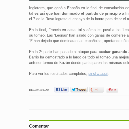
Inglaterra, que ganó a España en la final de consolación d
tal es así que han dominado el partido de principio a fi
el 7 de la Rosa lograse el ensayo de la honra para dejar el 
En la final, Francia en casa, tal y cómo les pasó a los ‘Le
su torneo. Las ‘Leonas’ han salido con ganas de comerse a
1º han dejado que dominaran las españolas, apretando sólo
En la 2ª parte han pasado al ataque para
acabar ganando 2
Barrio ha demostrado a lo largo de todo el torneo una mejo
anterior torneo de Kazán donde participaron las mismas se
Para ver los resultados completos,
pincha aquí
.
RECOMENDAR
Comentar