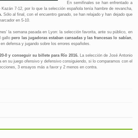
En semifinales se han enfrentado a
e Kazán 7-12, por lo que la selección española tenía hambre de revancha,
n.
Sólo al final, con el encuentro ganado, se han relajado y han dejado que
marcador en 5-10.
ones’ la semana pasada en Lyon: la selección favorita, ante su público, en
l gallo
pero las jugadoras estaban cansadas y las francesas lo sabían
,
 en defensa y jugando sobre los errores españoles.
0-0 y conseguir su billete para Río 2016.
La selección de José Antonio
ra en su juego ofensivo y defensivo consiguiendo, si lo comparamos con el
lecciones, 3 ensayos más a favor y 2 menos en contra.