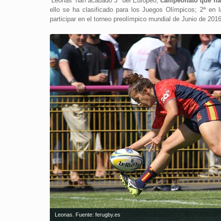
‘Leonas’ han acabado 3ª del Europeo,
campeonato que ha 
ello se ha clasificado para los Juegos Olímpicos; 2ª en
participar en el torneo preolímpico mundial de Junio de 2016
Leonas. Fuente: ferugby.es