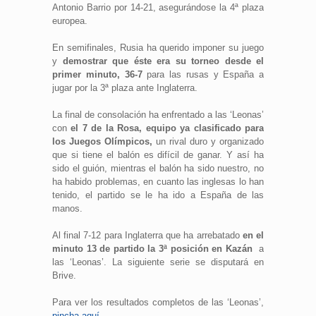
Antonio Barrio por 14-21, asegurándose la 4ª plaza
europea.
En semifinales, Rusia ha querido imponer su juego
y
demostrar que éste era su torneo desde el
primer minuto, 36-7
para las rusas y España a
jugar por la 3ª plaza ante Inglaterra.
La final de consolación ha enfrentado a las ‘Leonas’
con
el 7 de la Rosa, equipo ya clasificado para
los Juegos Olímpicos,
un rival duro y organizado
que si tiene el balón es difícil de ganar. Y así ha
sido el guión, mientras el balón ha sido nuestro, no
ha habido problemas, en cuanto las inglesas lo han
tenido, el partido se le ha ido a España de las
manos.
Al final 7-12 para Inglaterra que ha arrebatado
en el
minuto 13 de partido la 3ª posición en Kazán
a
las ‘Leonas’. La siguiente serie se disputará en
Brive.
Para ver los resultados completos de las ‘Leonas’,
pincha aquí
.