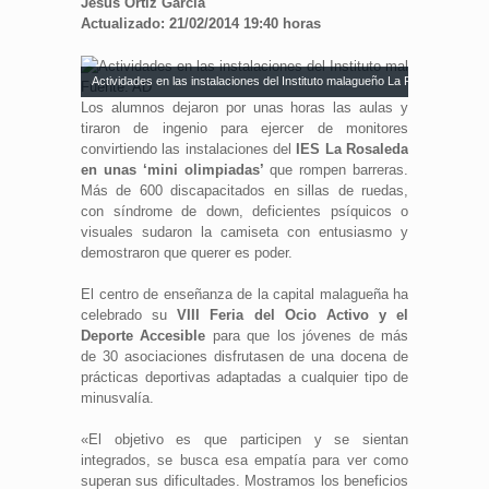
Jesús Ortiz García
Actualizado: 21/02/2014 19:40 horas
Actividades en las instalaciones del Instituto malagueño La Rosaleda. Fuen
Los alumnos dejaron por unas horas las aulas y
tiraron de ingenio para ejercer de monitores
convirtiendo las instalaciones del
IES La Rosaleda
en unas ‘mini olimpiadas’
que rompen barreras.
Más de 600 discapacitados en sillas de ruedas,
con síndrome de down, deficientes psíquicos o
visuales sudaron la camiseta con entusiasmo y
demostraron que querer es poder.
El centro de enseñanza de la capital malagueña ha
celebrado su
VIII Feria del Ocio Activo y el
Deporte Accesible
para que los jóvenes de más
de 30 asociaciones disfrutasen de una docena de
prácticas deportivas adaptadas a cualquier tipo de
minusvalía.
«El objetivo es que participen y se sientan
integrados, se busca esa empatía para ver como
superan sus dificultades. Mostramos los beneficios