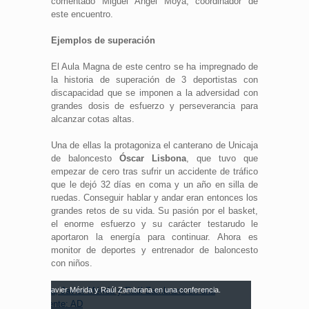
comentado Miguel Ángel Moya, coordinador de
este encuentro.
Ejemplos de superación
El Aula Magna de este centro se ha impregnado de
la historia de superación de 3 deportistas con
discapacidad que se imponen a la adversidad con
grandes dosis de esfuerzo y perseverancia para
alcanzar cotas altas.
Una de ellas la protagoniza el canterano de Unicaja
de baloncesto
Óscar Lisbona
, que tuvo que
empezar de cero tras sufrir un accidente de tráfico
que le dejó 32 días en coma y un año en silla de
ruedas. Conseguir hablar y andar eran entonces los
grandes retos de su vida. Su pasión por el basket,
el enorme esfuerzo y su carácter testarudo le
aportaron la energía para continuar. Ahora es
monitor de deportes y entrenador de baloncesto
con niños.
scar Lisbona, Javier Mérida y Raúl Zambrana en una conferencia.
uente: AD