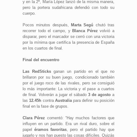
y en la 2ª, María López lanzó de la misma manera,
pero la portera sudafricana defendió con todo su
cuerpo.
Pocos minutos después,
Marta Segú
chutó tras
recorrer todo el campo, y
Blanca Pérez
volvió a
disparar, pero el marcador se cerró con una victoria
por la mínima que certifica la presencia de España
en los cuartos de final.
Final del encuentro
Las RedSticks
ganan un partido en el que no
brillaron por su buen juego, condicionado también
por el juego roco de las rivales, pero se consiguió
lo más importante: La victoria y el pase a cuartos
de final. Volverán a jugar el sábado
3 de agosto
a
las
12.45h
contra
Australia
para definir su posición
final en la fase de grupos.
Clara Pérez
comentó: “Hay muchos factores que
influyen en un partido. Era un rival duro, sobre el
papel
éramos favoritas
, pero el partido hay que
jugarlo y nos han puesto las cosas difíciles. Quizás