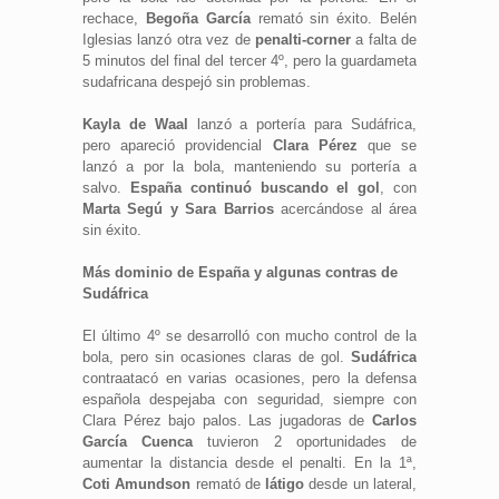
rechace,
Begoña García
remató sin éxito. Belén
Iglesias lanzó otra vez de
penalti-corner
a falta de
5 minutos del final del tercer 4º, pero la guardameta
sudafricana despejó sin problemas.
Kayla de Waal
lanzó a portería para Sudáfrica,
pero apareció providencial
Clara Pérez
que se
lanzó a por la bola, manteniendo su portería a
salvo.
España continuó buscando el gol
, con
Marta Segú y Sara Barrios
acercándose al área
sin éxito.
Más dominio de España y algunas contras de
Sudáfrica
El último 4º se desarrolló con mucho control de la
bola, pero sin ocasiones claras de gol.
Sudáfrica
contraatacó en varias ocasiones, pero la defensa
española despejaba con seguridad, siempre con
Clara Pérez bajo palos. Las jugadoras de
Carlos
García Cuenca
tuvieron 2 oportunidades de
aumentar la distancia desde el penalti. En la 1ª,
Coti Amundson
remató de
látigo
desde un lateral,