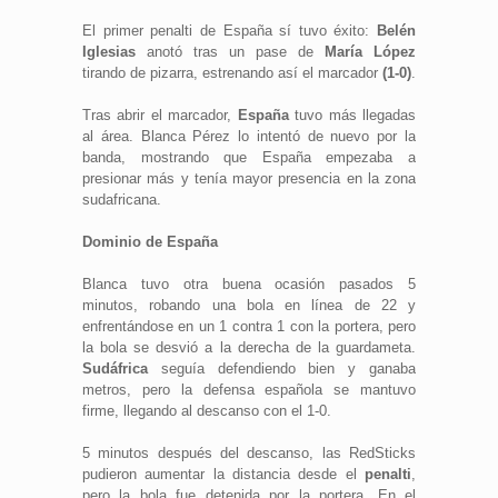
El primer penalti de España sí tuvo éxito:
Belén
Iglesias
anotó tras un pase de
María López
tirando de pizarra, estrenando así el marcador
(1-0)
.
Tras abrir el marcador,
España
tuvo más llegadas
al área. Blanca Pérez lo intentó de nuevo por la
banda, mostrando que España empezaba a
presionar más y tenía mayor presencia en la zona
sudafricana.
Dominio de España
Blanca tuvo otra buena ocasión pasados 5
minutos, robando una bola en línea de 22 y
enfrentándose en un 1 contra 1 con la portera, pero
la bola se desvió a la derecha de la guardameta.
Sudáfrica
seguía defendiendo bien y ganaba
metros, pero la defensa española se mantuvo
firme, llegando al descanso con el 1-0.
5 minutos después del descanso, las RedSticks
pudieron aumentar la distancia desde el
penalti
,
pero la bola fue detenida por la portera. En el