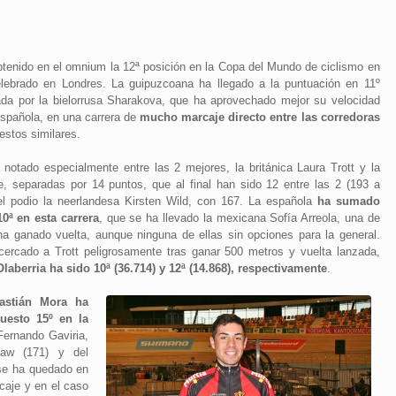
obtenido en el omnium la 12ª posición en la Copa del Mundo de ciclismo en
elebrado en Londres. La guipuzcoana ha llegado a la puntuación en 11º
da por la bielorrusa Sharakova, que ha aprovechado mejor su velocidad
española, en una carrera de
mucho marcaje directo entre las corredoras
estos similares.
notado especialmente entre las 2 mejores, la británica Laura Trott y la
e, separadas por 14 puntos, que al final han sido 12 entre las 2 (193 a
l podio la neerlandesa Kirsten Wild, con 167. La española
ha sumado
10ª en esta carrera
, que se ha llevado la mexicana Sofía Arreola, una de
 ha ganado vuelta, aunque ninguna de ellas sin opciones para la general.
ercado a Trott peligrosamente tras ganar 500 metros y vuelta lanzada,
Olaberria ha sido 10ª (36.714) y 12ª (14.868), respectivamente
.
astián Mora ha
uesto 15º en la
Fernando Gaviria,
Law (171) y del
 se ha quedado en
caje y en el caso