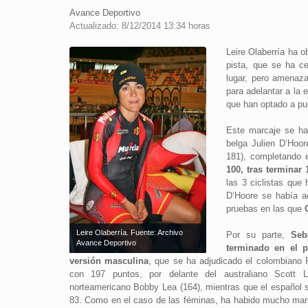
Avance Deportivo
Actualizado: 8/12/2014 13:34 horas
Leire Olaberría ha 
pista, que se ha c
lugar, pero amenaza
para adelantar a la 
que han optado a pu
Este marcaje se ha 
belga Julien D’Hoor
181), completando e
100, tras terminar 
las 3 ciclistas que
D’Hoore se había ac
pruebas en las que
Leire Olaberría. Fuente: Archivo
Por su parte,
Seb
Avance Deportivo
terminado en el p
versión masculina
, que se ha adjudicado el colombiano 
con 197 puntos, por delante del australiano Scott 
norteamericano Bobby Lea (164), mientras que el español
83. Como en el caso de las féminas, ha habido mucho mar