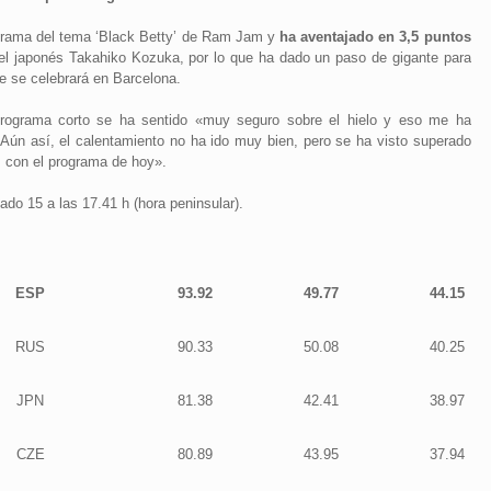
ograma del tema ‘Black Betty’ de Ram Jam y
ha aventajado en 3,5 puntos
, el japonés Takahiko Kozuka, por lo que ha dado un paso de gigante para
ue se celebrará en Barcelona.
programa corto se ha sentido «muy seguro sobre el hielo y eso me ha
Aún así, el calentamiento no ha ido muy bien, pero se ha visto superado
 con el programa de hoy».
do 15 a las 17.41 h (hora peninsular).
ESP
93.92
49.77
44.15
RUS
90.33
50.08
40.25
JPN
81.38
42.41
38.97
CZE
80.89
43.95
37.94