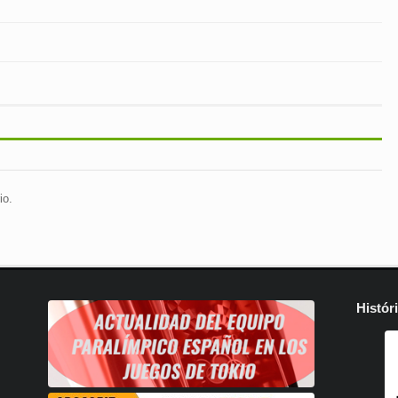
io.
Histór