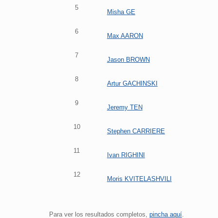
5
Misha GE
6
Max AARON
7
Jason BROWN
8
Artur GACHINSKI
9
Jeremy TEN
10
Stephen CARRIERE
11
Ivan RIGHINI
12
Moris KVITELASHVILI
Para ver los resultados completos,
pincha aquí
.