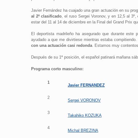
Javier Fernández ha cuajado una gran actuación en su pr
al 2º clasificado
, el ruso Sergei Voronov, y en 12,5 al 3º
estar del 11 al 14 de diciembre en la Final del Grand Prix q
El deportista madrileño ha asegurado que durante este 
ayudado a que me divirtiese mientras estaba compitiendo. 
con una actuación casi redonda
. Estamos muy contentos
Después de su 1ª posición, el español patinará mañana sába
Programa corto masculino:
1
Javier FERNANDEZ
2
Sergei VORONOV
3
Takahiko KOZUKA
4
Michal BREZINA