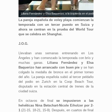
Liliana Fernández y Elsa Baquerizo, a la izquierda en el podio. Fuente: AD
La pareja española de voley playa comienzan la
temporada con un tercer puesto en Suiza y
ahora se centran en la prueba del World Tour
que se celebra en Shanghai.
J.O.G.
Llevaban unas semanas entrenando en Los
Ángeles y han comenzado la temporada con brío y
muchas ganas.
Liliana Fernández y Elsa
Baquerizo han arrancado con buen pie
y se han
colgado la medalla de bronce en el primer torneo
del año. La pareja española subió al tercer peldaño
del podio en Zurich en la Coop Beach Tour,
disputado en la estación central de trenes de la
ciudad suiza.
En octavos de final
se impusieron a las
helvéticas Nina Betschart-Nicole Eiholzer por 2-
1
(21-15, 18-21, 15-9). Después, en cuartos de final