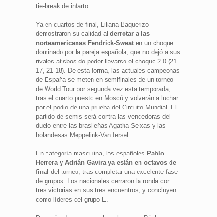
tie-break de infarto.
Ya en cuartos de final, Liliana-Baquerizo
demostraron su calidad al
derrotar a las
norteamericanas Fendrick-Sweat
en un choque
dominado por la pareja española, que no dejó a sus
rivales atisbos de poder llevarse el choque 2-0 (21-
17, 21-18). De esta forma, las actuales campeonas
de España se meten en semifinales de un torneo
de World Tour por segunda vez esta temporada,
tras el cuarto puesto en Moscú y volverán a luchar
por el podio de una prueba del Circuito Mundial. El
partido de semis será contra las vencedoras del
duelo entre las brasileñas Agatha-Seixas y las
holandesas Meppelink-Van Iersel.
En categoría masculina, los españoles
Pablo
Herrera y Adrián Gavira ya están en octavos de
final
del torneo, tras completar una excelente fase
de grupos. Los nacionales cerraron la ronda con
tres victorias en sus tres encuentros, y concluyen
como líderes del grupo E.