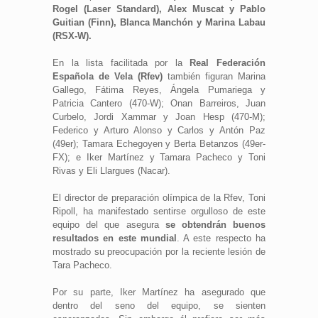
Rogel (Laser Standard), Alex Muscat y Pablo
Guitian (Finn), Blanca Manchón y Marina Labau
(RSX-W).
En la lista facilitada por la
Real Federación
Española de Vela (Rfev)
también figuran Marina
Gallego, Fátima Reyes, Ángela Pumariega y
Patricia Cantero (470-W); Onan Barreiros, Juan
Curbelo, Jordi Xammar y Joan Hesp (470-M);
Federico y Arturo Alonso y Carlos y Antón Paz
(49er); Tamara Echegoyen y Berta Betanzos (49er-
FX); e Iker Martínez y Tamara Pacheco y Toni
Rivas y Eli Llargues (Nacar).
El director de preparación olímpica de la Rfev, Toni
Ripoll, ha manifestado sentirse orgulloso de este
equipo del que asegura
se obtendrán buenos
resultados en este mundial
. A este respecto ha
mostrado su preocupación por la reciente lesión de
Tara Pacheco.
Por su parte, Iker Martínez ha asegurado que
dentro del seno del equipo, se sienten