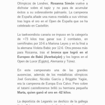
Olímpicos de Londres,
Rosanna Simón
vuelve a
disfrutar sobre el tapiz y no para de acumular
éxitos a su sobresaliente palmarés. La campeona
de España añade una nueva medalla a sus vitrinas
tras logra el oro en el Open de España que se ha
celebrado en Castellón.
La taekwondista canaria se impuso en la categoría
de +73 kilos tras ganar sus 2 combates, en
semifinales por 10-6 a Mariona Leyes y en la final a
la alemana Violeta Babic por 12-6. Otra presea más
para Rosanna, tras el
bronce que logró en el
Europeo de Bakú (Azerbaiyán)
y los logros en el
Open de Luxor (Egipto), Alemania y Túnez.
En este campeonato una de las grandes
ausencias, además de los medallistas olímpicos
Joel González, Nicolás García y Briggitte Yagüe,
era la campeona de Europa Eva Calvo. Pero sobre
el tatami castellonense brilló su hermana pequeña
Marta, quien ganó el oro en -62 kilos
.
La deportista de Leganés se deshizo de la gallega