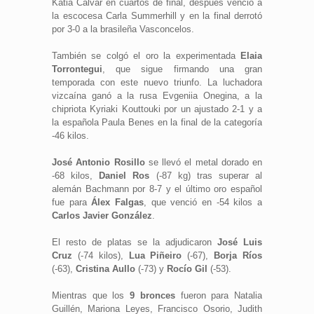
Katia Calvar en cuartos de final, después venció a
la escocesa Carla Summerhill y en la final derrotó
por 3-0 a la brasileña Vasconcelos.
También se colgó el oro la experimentada
Elaia
Torrontegui
, que sigue firmando una gran
temporada con este nuevo triunfo. La luchadora
vizcaína ganó a la rusa Evgeniia Onegina, a la
chipriota Kyriaki Kouttouki por un ajustado 2-1 y a
la española Paula Benes en la final de la categoría
-46 kilos.
José Antonio Rosillo
se llevó el metal dorado en
-68 kilos,
Daniel Ros
(-87 kg) tras superar al
alemán Bachmann por 8-7 y el último oro español
fue para
Álex Falgas
, que venció en -54 kilos a
Carlos Javier González
.
El resto de platas se la adjudicaron
José Luis
Cruz
(-74 kilos),
Lua Piñeiro
(-67),
Borja Ríos
(-63),
Cristina Aullo
(-73) y
Rocío Gil
(-53).
Mientras que los
9 bronces
fueron para Natalia
Guillén, Mariona Leyes, Francisco Osorio, Judith