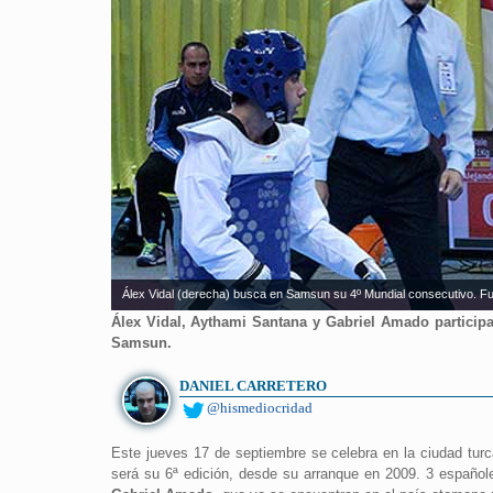
Álex Vidal (derecha) busca en Samsun su 4º Mundial consecutivo. Fu
Álex Vidal, Aythami Santana y Gabriel Amado particip
Samsun.
DANIEL CARRETERO
@hismediocridad
Este jueves 17 de septiembre se celebra en la ciudad tu
será su 6ª edición, desde su arranque en 2009. 3 español