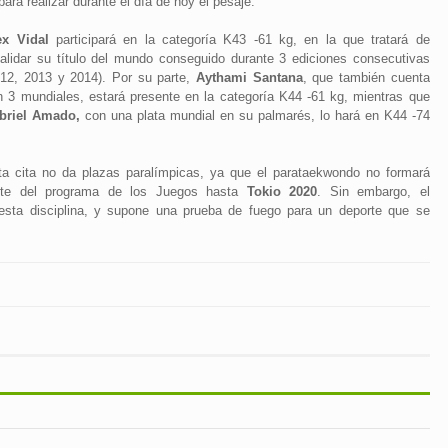
ara realizar durante el día de hoy el pesaje.
ex Vidal
participará en la categoría K43 -61 kg, en la que tratará de
validar su título del mundo conseguido durante 3 ediciones consecutivas
012, 2013 y 2014). Por su parte,
Aythami Santana
, que también cuenta
n 3 mundiales, estará presente en la categoría K44 -61 kg, mientras que
briel Amado,
con una plata mundial en su palmarés, lo hará en K44 -74
.
ta cita no da plazas paralímpicas, ya que el parataekwondo no formará
rte del programa de los Juegos hasta
Tokio 2020
. Sin embargo, el
sta disciplina, y supone una prueba de fuego para un deporte que se