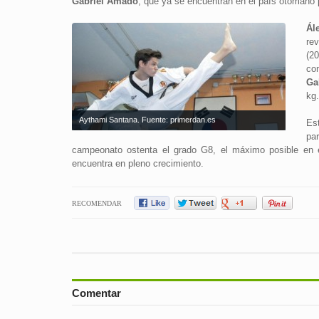
Gabriel Amado
, que ya se encuentran en el país otomano p
Ál
re
(2
co
Ga
kg
Aythami Santana. Fuente: primerdan.es
Es
pa
campeonato ostenta el grado G8, el máximo posible en e
encuentra en pleno crecimiento.
RECOMENDAR
Comentar