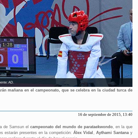
ente: AD.
arán mañana en el campeonato, que se celebra en la ciudad turca de
16 de septiembre de 2015, 13:40
rca de Samsun el
campeonato del mundo de parataekwondo
, en la que
es estarán presentes en la competición:
Álex Vidal
,
Aythami Santana
y