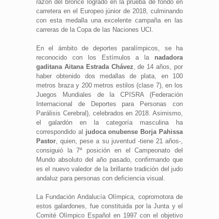
razón del bronce logrado en la prueba de fondo en
carretera en el Europeo júnior de 2018, culminando
con esta medalla una excelente campaña en las
carreras de la Copa de las Naciones UCI.
En el ámbito de deportes paralímpicos, se ha
reconocido con los Estímulos a la
nadadora
gaditana Aitana Estrada Chávez
, de 14 años, por
haber obtenido dos medallas de plata, en 100
metros braza y 200 metros estilos (clase 7), en los
Juegos Mundiales de la CPISRA (Federación
Internacional de Deportes para Personas con
Parálisis Cerebral), celebrados en 2018. Asimismo,
el galardón en la categoría masculina ha
correspondido al
judoca onubense Borja Pahissa
Pastor
, quien, pese a su juventud -tiene 21 años-,
consiguió la 7ª posición en el Campeonato del
Mundo absoluto del año pasado, confirmando que
es el nuevo valedor de la brillante tradición del judo
andaluz para personas con deficiencia visual.
La Fundación Andalucía Olímpica, copromotora de
estos galardones, fue constituida por la Junta y el
Comité Olímpico Español en 1997 con el objetivo