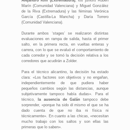
Alejandro Kim (Extremadura)
, los juniors Rubén
Marín (Comunidad Valenciana) y Miguel González
de la Riva (Extremadura) y las féminas Verónica
García (Castilla-La Mancha) y Daría Torrero
(Comunidad Valenciana).
Durante ambos ‘stages’ se realizaron distintas
evaluaciones en rampa de salida, hasta el primer
salto, en la primera recta, en vueltas enteras y
carrera, con lo que se evaluó el comportamiento de
cada corredor y se tomó la decisión relativa a los
corredores que acudirán a Zolder.
Para el técnico alicantino, la decisión ha estado
clara: «Los factores son objetivos y no engañan,
independientemente de que pudiera haber
pequeños cambios según las distancias, aunque
subjetivamente tampoco había dudas». Para el
técnico,
la ausencia de Galán
tampoco debe
sorprender, «porque ha sido él mismo el que se ha
dado cuenta de que no iba ni física ni
técnicamente». En cuanto a las chicas, «necesitan
mucho trabajo con los saltos y son ellas las
primeras que lo saben».