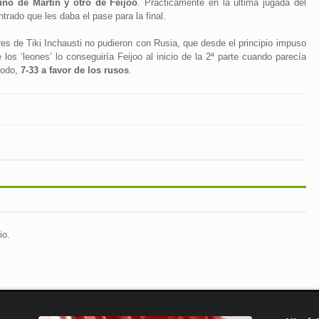
uno de Martín y otro de Feijoo
. Prácticamente en la última jugada del
trado que les daba el pase para la final.
ores de Tiki Inchausti no pudieron con Rusia, que desde el principio impuso
 los ‘leones’ lo conseguiría Feijoo al inicio de la 2ª parte cuando parecía
todo,
7-33 a favor de los rusos
.
io.