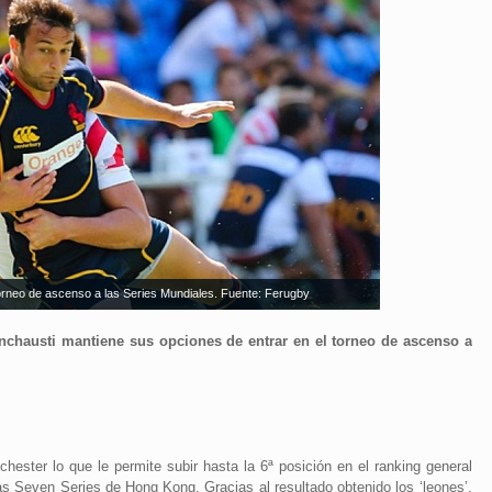
torneo de ascenso a las Series Mundiales. Fuente: Ferugby
Inchausti mantiene sus opciones de entrar en el torneo de ascenso a
hester lo que le permite subir hasta la 6ª posición en el ranking general
 las Seven Series de Hong Kong. Gracias al resultado obtenido los ‘leones’,