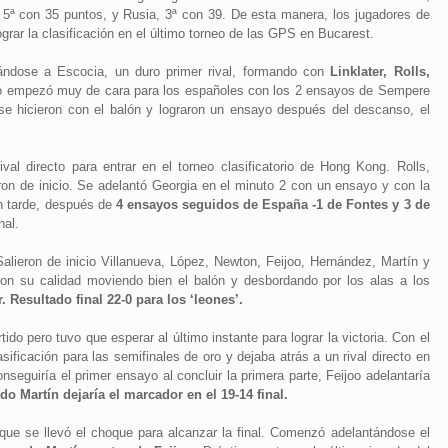
 5ª con 35 puntos, y Rusia, 3ª con 39. De esta manera, los jugadores de
grar la clasificación en el último torneo de las GPS en Bucarest.
ándose a Escocia, un duro primer rival, formando con
Linklater, Rolls,
ido empezó muy de cara para los españoles con los 2 ensayos de Sempere
e hicieron con el balón y lograron un ensayo después del descanso, el
al directo para entrar en el torneo clasificatorio de Hong Kong. Rolls,
ron de inicio. Se adelantó Georgia en el minuto 2 con un ensayo y con la
on tarde, después de
4 ensayos seguidos de España -1 de Fontes y 3 de
nal.
. Salieron de inicio Villanueva, López, Newton, Feijoo, Hernández, Martín y
eron su calidad moviendo bien el balón y desbordando por los alas a los
 Resultado final 22-0 para los ‘leones’.
ido pero tuvo que esperar al último instante para lograr la victoria. Con el
ificación para las semifinales de oro y dejaba atrás a un rival directo en
seguiría el primer ensayo al concluir la primera parte, Feijoo adelantaría
o Martín dejaría el marcador en el 19-14 final.
que se llevó el choque para alcanzar la final. Comenzó adelantándose el