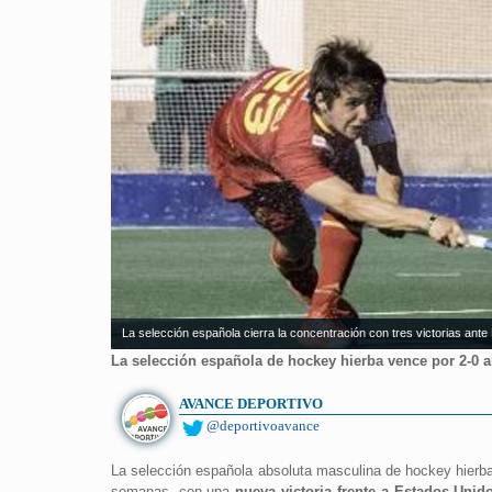
La selección española cierra la concentración con tres victorias an
La selección española de hockey hierba vence por 2-0 
AVANCE DEPORTIVO
@deportivoavance
La selección española absoluta masculina de hockey hierba 
semanas, con una
nueva victoria frente a Estados Unid