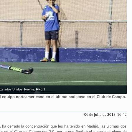
te Estados Unidos. Fuente: RFEH
al equipo norteamericano en el último amistoso en el Club de Campo.
06 de julio de 2018, 16:42
ha cerrado la concentración que les ha tenido en Madrid, las últimas dos
os
en el Club de Campo por 2-0, por lo que finaliza el stage con pleno de