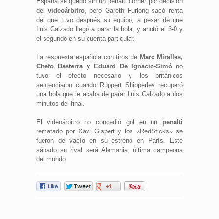
España se quedó sin un penalti córner por decisión
del
videoárbitro
, pero Gareth Furlong sacó renta
del que tuvo después su equipo, a pesar de que
Luis Calzado llegó a parar la bola, y anotó el 3-0 y
el segundo en su cuenta particular.
La respuesta española con tiros de
Marc Miralles,
Chefo Basterra y Eduard De Ignacio-Simó
no
tuvo el efecto necesario y los británicos
sentenciaron cuando Ruppert Shipperley recuperó
una bola que le acaba de parar Luis Calzado a dos
minutos del final.
El videoárbitro no concedió gol en un
penalti
rematado por Xavi Gispert y los «RedSticks» se
fueron de vacío en su estreno en París. Este
sábado su rival será Alemania, última campeona
del mundo