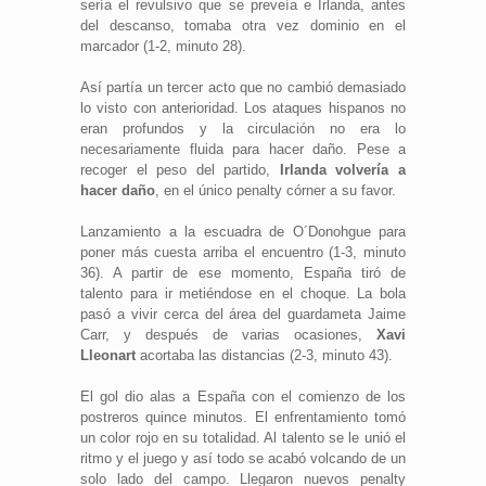
sería el revulsivo que se preveía e Irlanda, antes
del descanso, tomaba otra vez dominio en el
marcador (1-2, minuto 28).
Así partía un tercer acto que no cambió demasiado
lo visto con anterioridad. Los ataques hispanos no
eran profundos y la circulación no era lo
necesariamente fluida para hacer daño. Pese a
recoger el peso del partido,
Irlanda volvería a
hacer daño
, en el único penalty córner a su favor.
Lanzamiento a la escuadra de O´Donohgue para
poner más cuesta arriba el encuentro (1-3, minuto
36). A partir de ese momento, España tiró de
talento para ir metiéndose en el choque. La bola
pasó a vivir cerca del área del guardameta Jaime
Carr, y después de varias ocasiones,
Xavi
Lleonart
acortaba las distancias (2-3, minuto 43).
El gol dio alas a España con el comienzo de los
postreros quince minutos. El enfrentamiento tomó
un color rojo en su totalidad. Al talento se le unió el
ritmo y el juego y así todo se acabó volcando de un
solo lado del campo. Llegaron nuevos penalty