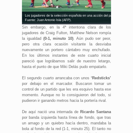
Los jugadores de la selección española en una acción del partido.
Fuente: Juan Antonio Isla (AFP).
Sin embargo, en la 4ª intentona clara de los
jugadores de Craig Fulton, Matthew Nelson rompía
la igualdad
(0-1, minuto 10)
. Aún pudo ser peor,
pero otra clara ocasión visitante la desviaba
nuevamente un portero cántabro muy enchufado.
En los últimos instantes de este cuarto inicial
pareció que lográbamos salir de nuestro letargo,
hasta el punto de que Miki Delás pudo empatarlo.
El segundo cuarto arrancaba con unos
‘Redsticks’
por debajo en el marcador. Buscaron tomar un
control de un partido que les era esquivo hasta ese
momento. Aunque no lo consiguieron del todo, si
pudieron ir ganando metros hacia la portería rival.
De aquí nació una internada de
Ricardo Santana
por banda izquierda hasta línea de fondo, que tras
un amago y un quiebro hacía dentro, mandaba la
bola al fondo de la red (1-1, minuto 25). El tanto no