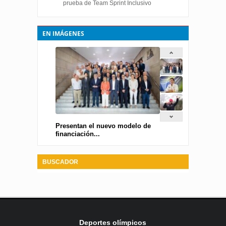
prueba de Team Sprint Inclusivo
EN IMÁGENES
Presentan el nuevo modelo de
financiación...
BUSCADOR
Deportes olímpicos