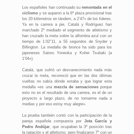
Los españoles han continuado su
remontada en el
ciclismo
y se auparon a la 6ª plaza provisional tras
los 20 kilómetros en tándem, a 2’47» de los líderes.
Ya en la carrera a pie, Catalá y Rodríguez han
marchado 2º mediado el segmento de atletismo y
han cruzado la meta sobre la alfombra azul con un
tiempo de 1:02″11, a 55 segundos de Snyder y
Billington. La medalla de bronce ha sido para los
japoneses Satoru Yoneoka y Kohei Tsubaki (a
1’04»).
Catalá, que sufrió un desvanecimiento nada más
cruzar la meta, reconoció que en las dos últimas
vueltas no sabía dónde estaba y que lograr esta
medalla «es una
mezcla de sensaciones
porque
esto no es el resultado de una carrera, es el de un
proyecto a largo plazo, de no tomarme nada a
medias y por eso estoy muy alegre».
La prueba también contó con la participación de la
pareja española compuesta por
Jota García y
Pedro Andújar
, que ocupaban la 3ª posición tras
la natación y el atletismo, pero finalizaron 7º con un