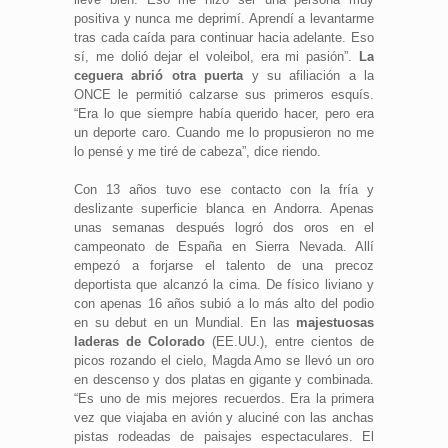
positiva y nunca me deprimí. Aprendí a levantarme
tras cada caída para continuar hacia adelante. Eso
sí, me dolió dejar el voleibol, era mi pasión”.
La
ceguera abrió otra puerta
y su afiliación a la
ONCE le permitió calzarse sus primeros esquís.
“Era lo que siempre había querido hacer, pero era
un deporte caro. Cuando me lo propusieron no me
lo pensé y me tiré de cabeza”, dice riendo.
Con 13 años tuvo ese contacto con la fría y
deslizante superficie blanca en Andorra. Apenas
unas semanas después logró dos oros en el
campeonato de España en Sierra Nevada. Allí
empezó a forjarse el talento de una precoz
deportista que alcanzó la cima. De físico liviano y
con apenas 16 años subió a lo más alto del podio
en su debut en un Mundial. En las
majestuosas
laderas de Colorado
(EE.UU.), entre cientos de
picos rozando el cielo, Magda Amo se llevó un oro
en descenso y dos platas en gigante y combinada.
“Es uno de mis mejores recuerdos. Era la primera
vez que viajaba en avión y aluciné con las anchas
pistas rodeadas de paisajes espectaculares. El