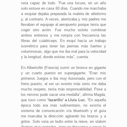
veía capaz de todo. “Fue una locura, en un año
solo estuve en casa 60 días. Cuando me marchaba
a esquiar dejaba preparada la maleta de atletismo
y, al contrario. A veces, aterrizaba y mis padres me
llevaban el equipaje al aeropuerto porque tenía que
coger otro avión. Fue mucho estrés combinar
ambos entrenos y me rompía con frecuencia las
fibras del cuádriceps. En esquí hacía un trabajo
isométrico para tener las piernas más fuertes y
voluminosas, algo que me iba mal para la velocidad
y la longitud, donde estiras más”, cuenta.
En Albertville (Francia) sumó un bronce en gigante
y un cuarto puesto en supergigante. “Eran mis
primeros Juegos e iba muy ilusionada, pero con el
freno puesto, al ser un evento más serio me daba
mucho respeto, tenía más responsabilidad. Pese a
los nervios pude sacar una medalla”, afirma Magda,
que tuvo como
‘lazarillo’ a Lluis Luc.
“En aquella
época todo era más rudimentario, no existía el
sistema de comunicación vía bluetooth y el guía
me marcaba la dirección agitando los brazos y a
gritos. Solo veía un bulto entre la nieve, en slalom
íbamos muy pegados, pero en descenso a veces le