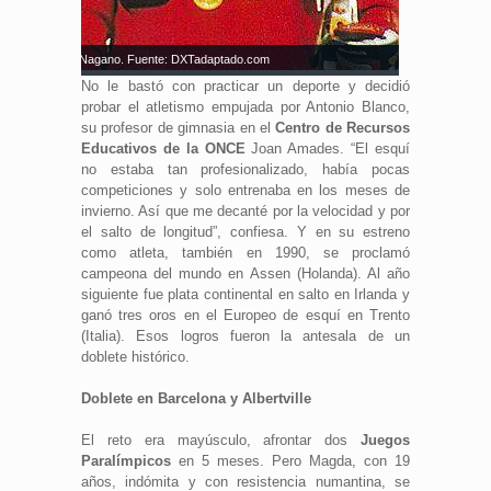
 los 4 oros en Nagano. Fuente: DXTadaptado.com
No le bastó con practicar un deporte y decidió
probar el atletismo empujada por Antonio Blanco,
su profesor de gimnasia en el
Centro de Recursos
Educativos de la ONCE
Joan Amades. “El esquí
no estaba tan profesionalizado, había pocas
competiciones y solo entrenaba en los meses de
invierno. Así que me decanté por la velocidad y por
el salto de longitud”, confiesa. Y en su estreno
como atleta, también en 1990, se proclamó
campeona del mundo en Assen (Holanda). Al año
siguiente fue plata continental en salto en Irlanda y
ganó tres oros en el Europeo de esquí en Trento
(Italia). Esos logros fueron la antesala de un
doblete histórico.
Doblete en Barcelona y Albertville
El reto era mayúsculo, afrontar dos
Juegos
Paralímpicos
en 5 meses. Pero Magda, con 19
años, indómita y con resistencia numantina, se