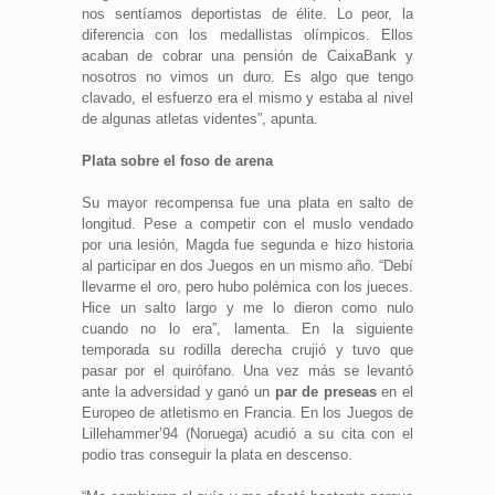
nos sentíamos deportistas de élite. Lo peor, la
diferencia con los medallistas olímpicos. Ellos
acaban de cobrar una pensión de CaixaBank y
nosotros no vimos un duro. Es algo que tengo
clavado, el esfuerzo era el mismo y estaba al nivel
de algunas atletas videntes”, apunta.
Plata sobre el foso de arena
Su mayor recompensa fue una plata en salto de
longitud. Pese a competir con el muslo vendado
por una lesión, Magda fue segunda e hizo historia
al participar en dos Juegos en un mismo año. “Debí
llevarme el oro, pero hubo polémica con los jueces.
Hice un salto largo y me lo dieron como nulo
cuando no lo era”, lamenta. En la siguiente
temporada su rodilla derecha crujió y tuvo que
pasar por el quirófano. Una vez más se levantó
ante la adversidad y ganó un
par de preseas
en el
Europeo de atletismo en Francia. En los Juegos de
Lillehammer’94 (Noruega) acudió a su cita con el
podio tras conseguir la plata en descenso.