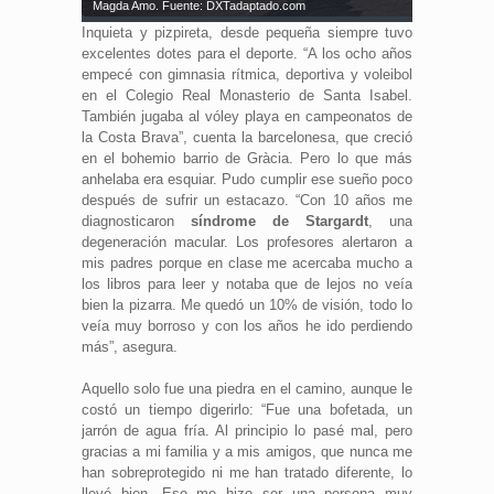
Magda Amo. Fuente: DXTadaptado.com
Inquieta y pizpireta, desde pequeña siempre tuvo
excelentes dotes para el deporte. “A los ocho años
empecé con gimnasia rítmica, deportiva y voleibol
en el Colegio Real Monasterio de Santa Isabel.
También jugaba al vóley playa en campeonatos de
la Costa Brava”, cuenta la barcelonesa, que creció
en el bohemio barrio de Gràcia. Pero lo que más
anhelaba era esquiar. Pudo cumplir ese sueño poco
después de sufrir un estacazo. “Con 10 años me
diagnosticaron
síndrome de Stargardt
, una
degeneración macular. Los profesores alertaron a
mis padres porque en clase me acercaba mucho a
los libros para leer y notaba que de lejos no veía
bien la pizarra. Me quedó un 10% de visión, todo lo
veía muy borroso y con los años he ido perdiendo
más”, asegura.
Aquello solo fue una piedra en el camino, aunque le
costó un tiempo digerirlo: “Fue una bofetada, un
jarrón de agua fría. Al principio lo pasé mal, pero
gracias a mi familia y a mis amigos, que nunca me
han sobreprotegido ni me han tratado diferente, lo
llevé bien. Eso me hizo ser una persona muy