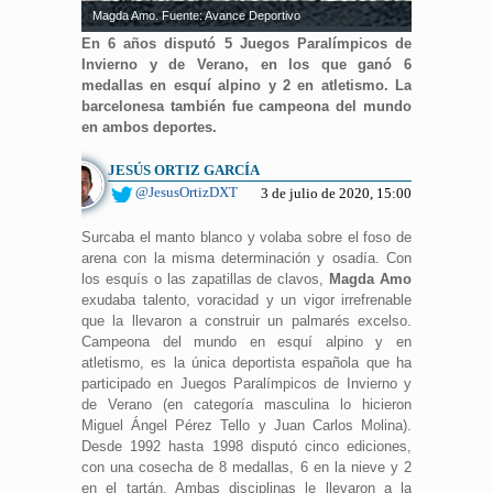
Magda Amo. Fuente: Avance Deportivo
En 6 años disputó 5 Juegos Paralímpicos de
Invierno y de Verano, en los que ganó 6
medallas en esquí alpino y 2 en atletismo. La
barcelonesa también fue campeona del mundo
en ambos deportes.
JESÚS ORTIZ GARCÍA
@JesusOrtizDXT
3 de julio de 2020, 15:00
Surcaba el manto blanco y volaba sobre el foso de
arena con la misma determinación y osadía. Con
los esquís o las zapatillas de clavos,
Magda Amo
exudaba talento, voracidad y un vigor irrefrenable
que la llevaron a construir un palmarés excelso.
Campeona del mundo en esquí alpino y en
atletismo, es la única deportista española que ha
participado en Juegos Paralímpicos de Invierno y
de Verano (en categoría masculina lo hicieron
Miguel Ángel Pérez Tello y Juan Carlos Molina).
Desde 1992 hasta 1998 disputó cinco ediciones,
con una cosecha de 8 medallas, 6 en la nieve y 2
en el tartán. Ambas disciplinas le llevaron a la