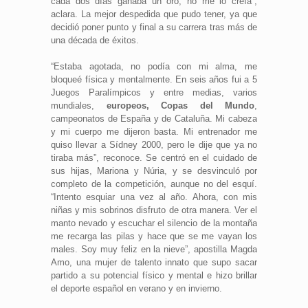
cada dos días ganaba un oro, no me lo creía”,
aclara. La mejor despedida que pudo tener, ya que
decidió poner punto y final a su carrera tras más de
una década de éxitos.
“Estaba agotada, no podía con mi alma, me
bloqueé física y mentalmente. En seis años fui a 5
Juegos Paralímpicos y entre medias, varios
mundiales,
europeos, Copas del Mundo
,
campeonatos de España y de Cataluña. Mi cabeza
y mi cuerpo me dijeron basta. Mi entrenador me
quiso llevar a Sídney 2000, pero le dije que ya no
tiraba más”, reconoce. Se centró en el cuidado de
sus hijas, Mariona y Núria, y se desvinculó por
completo de la competición, aunque no del esquí.
“Intento esquiar una vez al año. Ahora, con mis
niñas y mis sobrinos disfruto de otra manera. Ver el
manto nevado y escuchar el silencio de la montaña
me recarga las pilas y hace que se me vayan los
males. Soy muy feliz en la nieve”, apostilla Magda
Amo, una mujer de talento innato que supo sacar
partido a su potencial físico y mental e hizo brillar
el deporte español en verano y en invierno.