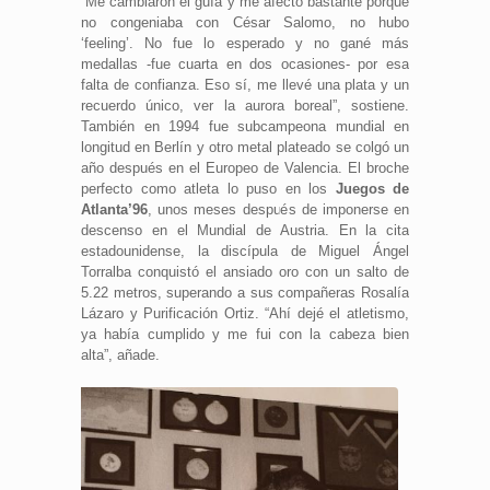
“Me cambiaron el guía y me afectó bastante porque
no congeniaba con César Salomo, no hubo
‘feeling’. No fue lo esperado y no gané más
medallas -fue cuarta en dos ocasiones- por esa
falta de confianza. Eso sí, me llevé una plata y un
recuerdo único, ver la aurora boreal”, sostiene.
También en 1994 fue subcampeona mundial en
longitud en Berlín y otro metal plateado se colgó un
año después en el Europeo de Valencia. El broche
perfecto como atleta lo puso en los
Juegos de
Atlanta’96
, unos meses después de imponerse en
descenso en el Mundial de Austria. En la cita
estadounidense, la discípula de Miguel Ángel
Torralba conquistó el ansiado oro con un salto de
5.22 metros, superando a sus compañeras Rosalía
Lázaro y Purificación Ortiz. “Ahí dejé el atletismo,
ya había cumplido y me fui con la cabeza bien
alta”, añade.