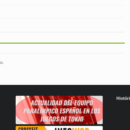
io.
Histór