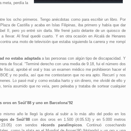
a meta, perdía la
ntre los ocho primeros. Tengo anécdotas como para escribir un libro. Por
 Plaza de Castilla y acaba en Islas Filipinas, iba primero y había que dar
bel II, pero yo entré sin darla. Me frené justo delante de un quiosco de
a llevar. Al final quedé cuarto. Y en otra ocasión en Alcalá de Henares
contra una moto de televisión que estaba siguiendo la carrera y me rompí
dad no estaba adaptada
a las personas con algún tipo de discapacidad. Y
arrera de fiscal. “Terminé derecho con una media de 9.18, fui el número dos
 fiscal, aprobé el oral y tras un examen médico me prohibieron hacer el
el BOE y no podía, así que me contestaron que no era apto. Recurrí y nos
menes. Lo pasé mal y como estaba harto y sin dinero, me olvidé de ello y
, tenía asumido que no veía, pero peleaba y trataba de sortear cualquier
s oros en Seúl’88 y uno en Barcelona’92
e mismo año le llegó la gloria al subir a lo más alto del podio en los
egos de Seúl’88
con dos oros en 1.500 (4:05.53) y en 5.000 metros
5:23.05) con sendos
récords paralímpicos
. Continuó cosechando
tales, como la plata en el Mundial de Assen’90 (Holanda) y un oro y una