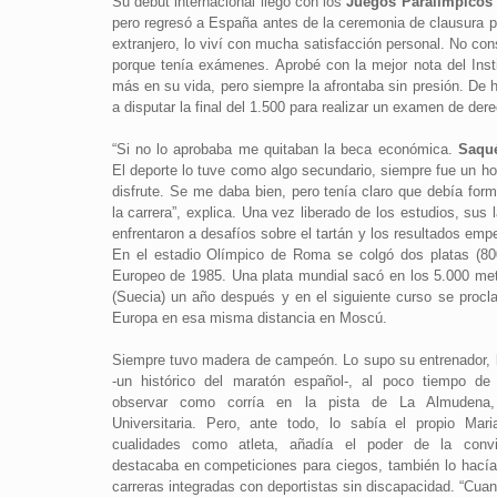
Su debut internacional llegó con los
Juegos Paralímpicos 
pero regresó a España antes de la ceremonia de clausura po
extranjero, lo viví con mucha satisfacción personal. No co
porque tenía exámenes. Aprobé con la mejor nota del Instit
más en su vida, pero siempre la afrontaba sin presión. De 
a disputar la final del 1.500 para realizar un examen de dere
“Si no lo aprobaba me quitaban la beca económica.
Saqué
El deporte lo tuve como algo secundario, siempre fue un ho
disfrute. Se me daba bien, pero tenía claro que debía fo
la carrera”, explica. Una vez liberado de los estudios, sus 
enfrentaron a desafíos sobre el tartán y los resultados empe
En el estadio Olímpico de Roma se colgó dos platas (80
Europeo de 1985. Una plata mundial sacó en los 5.000 me
(Suecia) un año después y en el siguiente curso se pro
Europa en esa misma distancia en Moscú.
Siempre tuvo madera de campeón. Lo supo su entrenador,
-un histórico del maratón español-, al poco tiempo de
observar como corría en la pista de La Almudena
Universitaria. Pero, ante todo, lo sabía el propio Mar
cualidades como atleta, añadía el poder de la conv
destacaba en competiciones para ciegos, también lo hacía 
carreras integradas con deportistas sin discapacidad. “Cua