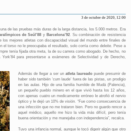
3 de octubre de 2020, 12:00
na de las pruebas más duras de la larga distancia, los 5.000 metros. Era
ralímpicos de Seúl’88
y
Barcelona’92
. Su combinación de resistencia
 los mejores atletas con discapacidad visual del mundo entre finales de
 el torso no le preocupaba el resultado, solo corría como deleite. Pese a
empre tenía fijada otra meta, la de su carrera como abogado. De hecho, no
a York’84 para presentarse a exámenes de Selectividad y de Derecho,
Además de llegar a ser un
atleta laureado
puede presumir de
haber sido también ‘cum laude’ fuera de las pistas, un prodigio
en las aulas. Hijo de una familia humilde de Mudá (Palencia),
un pequeño pueblo minero en el que vivió hasta los 12 años,
con apenas cuatro un medicamente erróneo le atrofió el nervio
óptico y le dejó un 10% de visión. “Fue como consecuencia de
una infección que no me trataron bien. Pero no guardo rencor a
aquel médico, aquello me hizo la vida más difícil, pero tenía
buena orientación y me manejaba con independencia”, recalca.
Tuvo una infancia normal, aunque le tocó digerir algún que otro