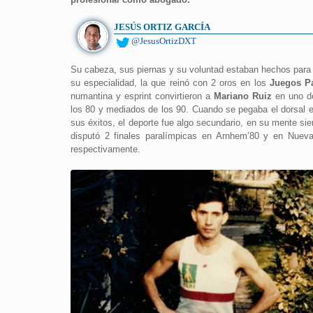
JESÚS ORTIZ GARCÍA
@JesusOrtizDXT
Su cabeza, sus piernas y su voluntad estaban hechos para u
su especialidad, la que reinó con 2 oros en los
Juegos Pa
numantina y esprint convirtieron a
Mariano Ruiz
en uno de
los 80 y mediados de los 90. Cuando se pegaba el dorsal en
sus éxitos, el deporte fue algo secundario, en su mente si
disputó 2 finales paralímpicas en Arnhem’80 y en Nuev
respectivamente.