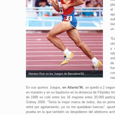
pl
el
ap
eu
ti
un
“E
otr
y 
re
ent
de
fu
con
Mariano Ruiz en los Juegos de Barcelona’92.
nar
En sus quintos Juegos,
en Atlanta’96
, se quedó a 2 segund
en maratón y en su bautismo en la distancia de Filípides f
de 1999 se coló entre los 16 mejores entre 20.000 partic
Sídney 2000. “Tenía la mejor marca de todos, iba en prime
retiré por agotamiento, ya no me quedaban fuerzas”, apun
prueba en la que también se despidieron del atletismo acti