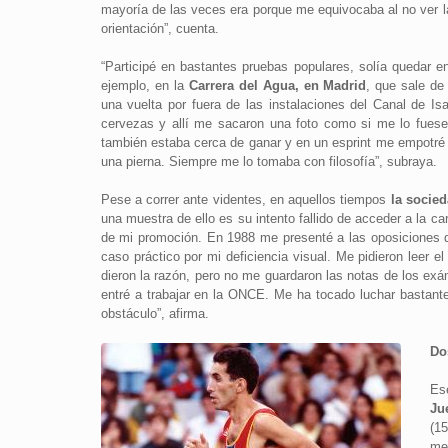
mayoría de las veces era porque me equivocaba al no ver l
orientación”, cuenta.
“Participé en bastantes pruebas populares, solía quedar e
ejemplo, en la
Carrera del Agua, en Madrid
, que sale de
una vuelta por fuera de las instalaciones del Canal de Isa
cervezas y allí me sacaron una foto como si me lo fuese 
también estaba cerca de ganar y en un esprint me empotré 
una pierna. Siempre me lo tomaba con filosofía”, subraya.
Pese a correr ante videntes, en aquellos tiempos
la socie
una muestra de ello es su intento fallido de acceder a la c
de mi promoción. En 1988 me presenté a las oposiciones de
caso práctico por mi deficiencia visual. Me pidieron leer 
dieron la razón, pero no me guardaron las notas de los exá
entré a trabajar en la ONCE. Me ha tocado luchar bastante
obstáculo”, afirma.
Do
Es
Ju
(1
me