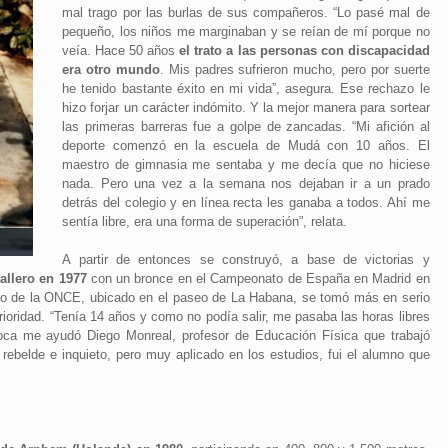
mal trago por las burlas de sus compañeros. “Lo pasé mal de
pequeño, los niños me marginaban y se reían de mí porque no
veía. Hace 50 años
el trato a las personas con discapacidad
era otro mundo
. Mis padres sufrieron mucho, pero por suerte
he tenido bastante éxito en mi vida”, asegura. Ese rechazo le
hizo forjar un carácter indómito. Y la mejor manera para sortear
las primeras barreras fue a golpe de zancadas. “Mi afición al
deporte comenzó en la escuela de Mudá con 10 años. El
maestro de gimnasia me sentaba y me decía que no hiciese
nada. Pero una vez a la semana nos dejaban ir a un prado
detrás del colegio y en línea recta les ganaba a todos. Ahí me
sentía libre, era una forma de superación”, relata.
A partir de entonces se construyó, a base de victorias y
allero en 1977
con un bronce en el Campeonato de España en Madrid en
gio de la ONCE, ubicado en el paseo de La Habana, se tomó más en serio
rioridad. “Tenía 14 años y como no podía salir, me pasaba las horas libres
poca me ayudó Diego Monreal, profesor de Educación Física que trabajó
rebelde e inquieto, pero muy aplicado en los estudios, fui el alumno que