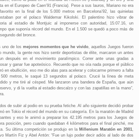
ata en el Europeo de Caen’91 (Francia). Pese a sus lauros, Mariano no era
 favorito en la final de los 5.000 metros en Barcelona’92, las quinielas
ostaban por el polaco Waldemar Kikolski. El palentino hizo vibrar de
foria al estadio de Montjuic al imponerse con autoridad, 15:07.16, un
empo que suponía récord del mundo. En el 1.500 se quedó a poco más de
 segundo del bronce.
s uno de los
mejores momentos que he vivido
, aquellos Juegos fueron
o mundo, la gente nos hizo sentir deportistas de élite, marcaron un antes
un después en el movimiento paralímpico. Correr ante unas gradas a
bosar y ganar fue apoteósico. Recuerdo que no oía nada porque el público
ró en ebullición, eso me dio alas para acelerar y colocarme primero a falta
 500 metros, le saqué 13 segundos al polaco. Crucé la línea de meta
ndido y me tiré al césped. Me lanzaron una bandera de España, que aún
servo, y di la vuelta al estadio descalzo y con las zapatillas en la mano”,
ra.
os de subir al podio en su prueba fetiche. Al año siguiente decidió probar
irmó en Tokio el récord del mundo en su categoría. En la maratón de Madrid
ipantes y eso le animó a preparar los 42.195 metros para los Juegos de
ra posición, pero cuando quedaban 4 kilómetros para el final pinché, me
ta. Su última competición se produjo en la
Millenium Maratón en 2001
,
vo Martín Fiz y Abel Antón: “Fue un lujo poder decir adiós al lado de dos