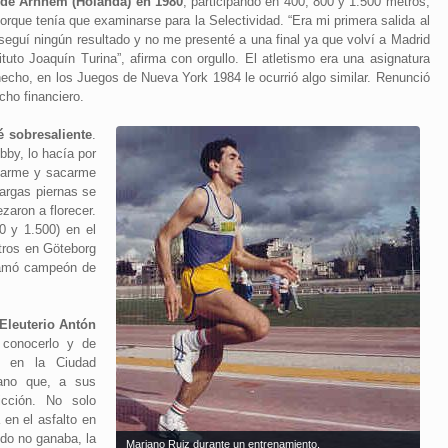
de Arnhem (Holanda) en 1980
, participando en 400, 800 y 1.500 metros,
rque tenía que examinarse para la Selectividad. “Era mi primera salida al
nseguí ningún resultado y no me presenté a una final ya que volví a Madrid
uto Joaquín Turina”, afirma con orgullo. El atletismo era una asignatura
hecho, en los Juegos de Nueva York 1984 le ocurrió algo similar. Renunció
cho financiero.
 sobresaliente
.
bby, lo hacía por
rmarme y sacarme
largas piernas se
zaron a florecer.
0 y 1.500) en el
tros en Göteborg
clamó campeón de
Eleuterio Antón
 conocerlo y de
, en la Ciudad
iano que, a sus
icción. No solo
en el asfalto en
ndo no ganaba, la
Mariano Ruiz durante un entrenamiento.