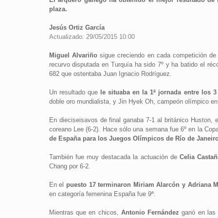
plaza.
Jesús Ortiz García
Actualizado: 29/05/2015 10:00
Miguel Alvariño
sigue creciendo en cada competición de 
recurvo disputada en Turquía ha sido 7º y ha batido el ré
682 que ostentaba Juan Ignacio Rodríguez.
Un resultado que
le situaba en la 1ª jornada entre los
doble oro mundialista, y Jin Hyek Oh, campeón olímpico en
En dieciseisavos de final ganaba 7-1 al británico Huston,
coreano Lee (6-2). Hace sólo una semana fue 6º en la Cop
de España para los Juegos Olímpicos de Río de Janeir
También fue muy destacada la actuación de
Celia Castañ
Chang por 6-2.
En el
puesto 17 terminaron Miriam Alarcón y Adriana M
en categoría femenina España fue 9ª.
Mientras que en chicos,
Antonio Fernández
ganó en las e