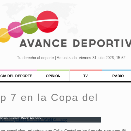
Tu derecho al deporte | Actualizado: viernes 31 julio 2026, 15:52
NCIA DEL DEPORTE
OPINIÓN
TV
RADIO
op 7 en la Copa del
tición. Fuente: World Archery
 los españoles, mientras que Celia Castaños ha firmado una gran 9ª