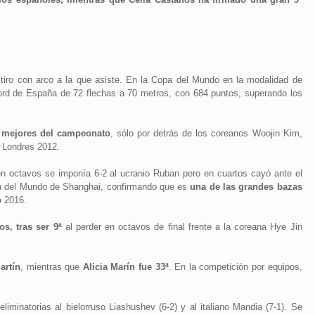
tiro con arco a la que asiste. En la Copa del Mundo en la modalidad de
cord de España de 72 flechas a 70 metros, con 684 puntos, superando los
 3 mejores del campeonato
, sólo por detrás de los coreanos Woojin Kim,
 Londres 2012.
 en octavos se imponía 6-2 al ucranio Ruban pero en cuartos cayó ante el
a del Mundo de Shanghai, confirmando que es
una de las grandes bazas
o
2016.
os, tras ser 9ª
al perder en octavos de final frente a la coreana Hye Jin
artín
, mientras que
Alicia Marín fue 33ª
. En la competición por equipos,
liminatorias al bielorruso Liashushev (6-2) y al italiano Mandia (7-1). Se