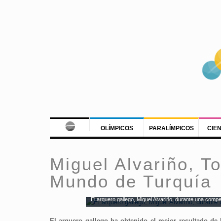
OLÍMPICOS
PARALÍMPICOS
CIE
Miguel Alvariño, T
Mundo de Turquía
El arquero gallego, Miguel Alvariño, durante una compe
El arquero gallego ha obtenido el mejor resultado de