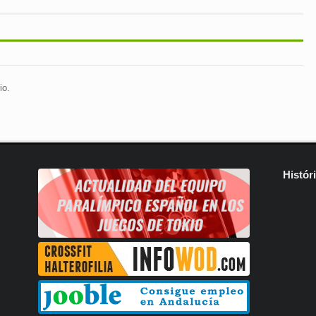
io.
Histór