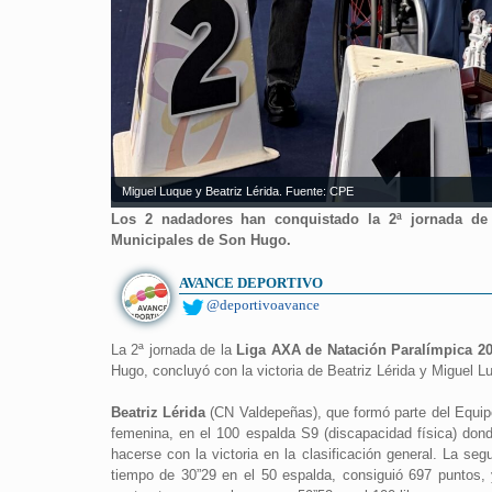
Miguel Luque y Beatriz Lérida. Fuente: CPE
Los 2 nadadores han conquistado la 2ª jornada de 
Municipales de Son Hugo.
AVANCE DEPORTIVO
@deportivoavance
La 2ª jornada de la
Liga AXA de Natación Paralímpica 2
Hugo, concluyó con la victoria de Beatriz Lérida y Miguel L
Beatriz Lérida
(CN Valdepeñas), que formó parte del Equi
femenina, en el 100 espalda S9 (discapacidad física) dond
hacerse con la victoria en la clasificación general. La s
tiempo de 30”29 en el 50 espalda, consiguió 697 puntos, 