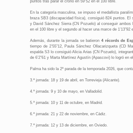
puntos tras parar el crono en 59”52 en el 100 libre.
En la categoría masculina, se impuso el medallista paralí
braza SB3 (discapacidad física), consiguió 824 puntos. E
y David Sánchez Sierra (CN Pozuelo) al conseguir ambos l
en el 100 libre y el segundo al hacer una marce de 1’13”92 
Además, durante la jornada se batieron
4 récords de Es
tiempo de 2’55”12, Paula Sánchez Ollacarizqueta (CD Mar
espalda S3 lo consiguió Alicia Arias (CN Pozuelo), integr
de 6’2”61 y Marta Martínez Agustín (Apascovi) lo logró en e
Palma ha sido la 2ª parada de la temporada 2026, que cont
3.ª jornada: 18 y 19 de abril, en Torrevieja (Alicante).
4.ª jornada: 9 y 10 de mayo, en Valladolid.
5.ª jornada: 10 y 11 de octubre, en Madrid.
6.ª jornada: 21 y 22 de noviembre, en Cádiz.
7.ª jornada: 12 y 13 de diciembre, en Oviedo.