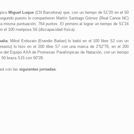
mpico
Miguel Luque
(CN Barcelona) que, con un tiempo de 51”20 en el 50
l segundo puesto lo compartieron Martín Santiago Gómez (Real Canoe NC)
a misma puntuación, 764 puntos. El primero al lograr un tiempo de 51”24
en el 100 mariposa S6 (discapacidad física).
paña
: Mikel Erdozain (Erandio Baitan) lo batió en el 100 libre S2 con un
eastu) lo hizo en el 200 libre S7 con una marca de 2’52”76, en el 200
ante del Equipo AXA de Promesas Paralímpicas de Natación, con un tiempo
l 50 braza S15 con 50”28.
ará con las
siguientes jornadas
: