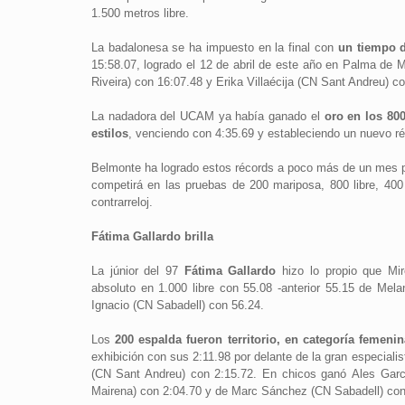
1.500 metros libre.
La badalonesa se ha impuesto en la final con
un tiempo d
15:58.07, logrado el 12 de abril de este año en Palma de 
Riveira) con 16:07.48 y Erika Villaécija (CN Sant Andreu) c
La nadadora del UCAM ya había ganado el
oro en los 800
estilos
, venciendo con 4:35.69 y estableciendo un nuevo r
Belmonte ha logrado estos récords a poco más de un mes p
competirá en las pruebas de 200 mariposa, 800 libre, 400 e
contrarreloj.
Fátima Gallardo brilla
La júnior del 97
Fátima Gallardo
hizo lo propio que Mi
absoluto en 1.000 libre con 55.08 -anterior 55.15 de Mel
Ignacio (CN Sabadell) con 56.24.
Los
200 espalda fueron territorio, en categoría femeni
exhibición con sus 2:11.98 por delante de la gran especial
(CN Sant Andreu) con 2:15.72. En chicos ganó Ales Garc
Mairena) con 2:04.70 y de Marc Sánchez (CN Sabadell) con