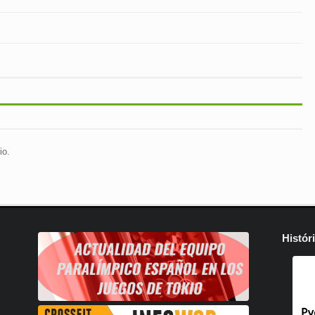
io.
Histór