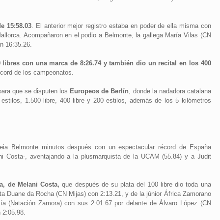
e 15:58.03
. El anterior mejor registro estaba en poder de ella misma con
Mallorca. Acompañaron en el podio a Belmonte, la gallega María Vilas (CN
on 16:35.26.
 libres con una marca de 8:26.74 y también dio un recital en los 400
écord de los campeonatos.
ara que se disputen los
Europeos de Berlín
, donde la nadadora catalana
stilos, 1.500 libre, 400 libre y 200 estilos, además de los 5 kilómetros
reia Belmonte minutos después con un espectacular récord de España
ani Costa-, aventajando a la plusmarquista de la UCAM (55.84) y a Judit
na, de Melani Costa,
que después de su plata del 100 libre dio toda una
ista Duane da Rocha (CN Mijas) con 2:13.21, y de la júnior África Zamorano
ía (Natación Zamora) con sus 2:01.67 por delante de Álvaro López (CN
 2:05.98.