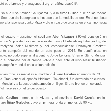
tó otro bronce y el aragonés
Sergio Ibáñez
acabó 5º.
so a la rusa Zeynab Gaurgashvili y a la turca Gulhan Kilic en las rondas
a Seo, que dio la sorpresa al hacerse con la medalla de oro. En el combate
peró a la japonesa Junko Miwa y dio un paso de gigante en el camino hacia
 el cuadro masculino, el sevillano
Abel Vázquez
(-90kg) consiguió un
ritorio 5º puesto tras deshacerse del mongol Erdenebileg Lkhagvadorj, del
erbaiyano Zakir Mislimov y del estadounidense Dartanyon Crockett,
gente campeón del mundo en este peso en 2014. En semifinales, en
bio, no pudo superar al argentino Jorge Lencina, 5º en el último Mundial,
en el combate por el bronce volvió a caer ante el ruso Malik Kurbanov,
bcampeón mundial en la última edición.
mbién rozó las medallas el madrileño
Álvaro Gavilán
en menos de 73
os. Tras vencer al japonés Hidekatsu Takahashi, fue derrotado en cuartos
el Mundial y a la postre subcampeón en Eger. El otro bronce en colorado
ol hacerse con el tercer puesto.
iel Gavilán
, hermano de Álvaro, y el sevillano
David García
, en las
varro
Íñigo Gerboles
cayó en primera ronda en menos de 90 kg.