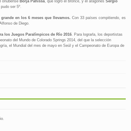
 el onubense
Borja Pahissa
, que logró el bronce, y el aragonés
Sergio
 pudo ser 5º.
 grande en los 6 meses que llevamos.
Con 33 países compitiendo, es
 Alfonso de Diego.
ara los Juegos Paralímpicos de Río 2016
. Para lograrla, los deportistas
eonato del Mundo de Colorado Springs 2014, del que la selección
ngría, el Mundial del mes de mayo en Seúl y el Campeonato de Europa de
io.