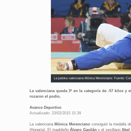
La judoka valenciana Mónica Merenciano. Fuente: Com
La valenciana queda 3ª en la categoría de -57 kilos y 
rozaron el podio.
Avance Deportivo
Actualizado: 23/02/2015 15:39
La valenciana
Mónica Merenciano
consiguió la medalla d
(Hungría). El madrileño
Álvaro Gavilán
y el sevillano
Abel