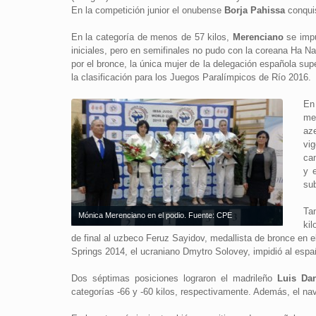
En la competición junior el onubense
Borja Pahissa
conquis
En la categoría de menos de 57 kilos,
Merenciano
se impu
iniciales, pero en semifinales no pudo con la coreana Ha N
por el bronce, la única mujer de la delegación española su
la clasificación para los Juegos Paralímpicos de Río 2016.
En
me
az
vi
cam
y 
su
Ta
Mónica Merenciano en el podio. Fuente: CPE
kil
de final al uzbeco Feruz Sayidov, medallista de bronce en 
Springs 2014, el ucraniano Dmytro Solovey, impidió al españ
Dos séptimas posiciones lograron el madrileño
Luis Dan
categorías -66 y -60 kilos, respectivamente. Además, el na