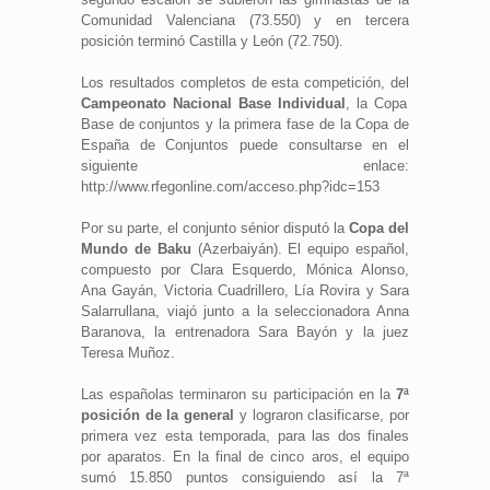
Comunidad Valenciana (73.550) y en tercera
posición terminó Castilla y León (72.750).
Los resultados completos de esta competición, del
Campeonato Nacional Base Individual
, la Copa
Base de conjuntos y la primera fase de la Copa de
España de Conjuntos puede consultarse en el
siguiente enlace:
http://www.rfegonline.com/acceso.php?idc=153
Por su parte, el conjunto sénior disputó la
Copa del
Mundo de Baku
(Azerbaiyán). El equipo español,
compuesto por Clara Esquerdo, Mónica Alonso,
Ana Gayán, Victoria Cuadrillero, Lía Rovira y Sara
Salarrullana, viajó junto a la seleccionadora Anna
Baranova, la entrenadora Sara Bayón y la juez
Teresa Muñoz.
Las españolas terminaron su participación en la
7ª
posición de la general
y lograron clasificarse, por
primera vez esta temporada, para las dos finales
por aparatos. En la final de cinco aros, el equipo
sumó 15.850 puntos consiguiendo así la 7ª