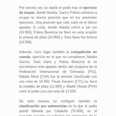
Por tercera vez se repitió el podio tras el
ejercicio
de mazas
, donde Natalia, Sara y Polina volvieron a
ocupar la misma posición que en los anteriores
ejercicios. Una posición que solo varió en el último
aparato, la cinta, donde Natalia volvió a ser oro
(16.950), Polina Berezina se llevó en esta ocasión
la presea de plata (14.950) y Sara llana fue bronce
(14.500).
Además, tuvo lugar también la
competición en
cuerda
, ejercicio en el que no compitieron Natalia
García, Sara Llana y Polina Berezina al no
encontrarse este aparato dentro del programa de la
Federación Internacional de Gimnasia (FIG).
Natalia Mora (CVA) fue la primera clasificada con
una nota de 14.450, Paula Serrano (CYL) se llevó
la medalla de plata (12.800) y Maddi Otaola (PVA)
cerró el podio con una nota de 12.600.
De esta manera se configuró también la
clasificación por autonomías
en la que el podio
quedó liderado por Cataluña (76.600), en el
segundo escalón se subieron las gimnastas de la