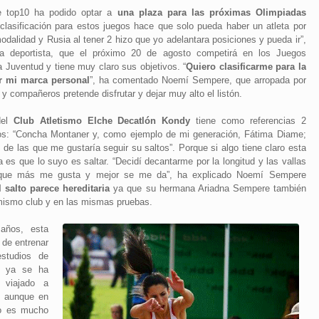
e top10 ha podido optar a
una plaza para las próximas Olimpiadas
 clasificación para estos juegos hace que solo pueda haber un atleta por
dalidad y Rusia al tener 2 hizo que yo adelantara posiciones y pueda ir”,
la deportista, que el próximo 20 de agosto competirá en los Juegos
a Juventud y tiene muy claro sus objetivos. “
Quiero clasificarme para la
ar mi marca personal
”, ha comentado Noemí Sempere, que arropada por
 y compañeros pretende disfrutar y dejar muy alto el listón.
del
Club Atletismo Elche Decatlón Kondy
tiene como referencias 2
os: “Concha Montaner y, como ejemplo de mi generación, Fátima Diame;
 de las que me gustaría seguir su saltos”. Porque si algo tiene claro esta
a es que lo suyo es saltar. “Decidí decantarme por la longitud y las vallas
 que más me gusta y mejor se me da”, ha explicado Noemí Sempere
l salto parece hereditaria
ya que su hermana Ariadna Sempere también
mismo club y en las mismas pruebas.
años, esta
 de entrenar
studios de
e ya se ha
 viajado a
e aunque en
mo es mucho