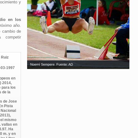
ocimiento y
dio en los
próximo año.
e cambio de
a competir
 Ruiz
Noemí Sempere. Fuente: AD
1-03-1997
ropeos en
) 2014,
e para los
 de la
es de Jose
En Pista
l Nacional
(2013),
 el mismo
 vallas en
8.97. Ha
60 m. y en