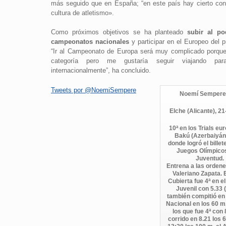
más seguido que en España; “en este país hay cierto con
cultura de atletismo».
Como próximos objetivos se ha planteado
subir al po
campeonatos nacionales
y participar en el Europeo del 
“Ir al Campeonato de Europa será muy complicado porqu
categoría pero me gustaría seguir viajando par
internacionalmente”, ha concluido.
Tweets por @NoemiSempere
Noemí Sempere
Elche (Alicante), 2
10ª en los Trials eu
Bakú (Azerbaiyán
donde logró el billet
Juegos Olímpicos
Juventud.
Entrena a las orden
Valeriano Zapata. 
Cubierta fue 4ª en e
Juvenil con 5.33 
también compitió en
Nacional en los 60 m.
los que fue 4ª con 
corrido en 8.21 los 