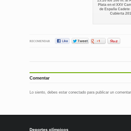
13:20 los 100 m. al A
Plata en el XXV Ca
de España Cadete 
Cubierta 20
RECOMENDAR
Comentar
Lo siento, debes estar
conectado
para publicar un comentar
Deportes olímpicos