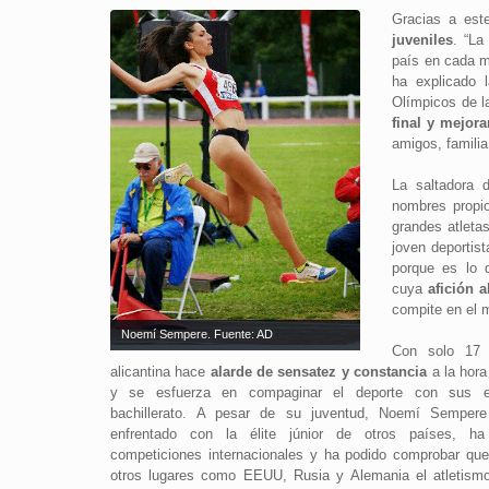
Gracias a est
juveniles
. “La
país en cada mo
ha explicado 
Olímpicos de l
final y mejor
amigos, familia
La saltadora 
nombres propi
grandes atletas
joven deportist
porque es lo
cuya
afición a
compite en el 
Noemí Sempere. Fuente: AD
Con solo 17 
alicantina hace
alarde de sensatez y constancia
a la hora
y se esfuerza en compaginar el deporte con sus e
bachillerato. A pesar de su juventud, Noemí Semper
enfrentado con la élite júnior de otros países, ha
competiciones internacionales y ha podido comprobar qu
otros lugares como EEUU, Rusia y Alemania el atletis