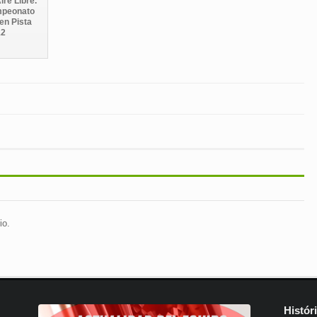
ire Libre.
mpeonato
en Pista
12
io.
Histór