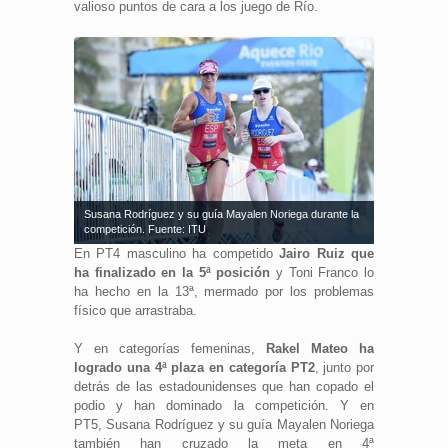
valioso puntos de cara a los juego de Río.
Susana Rodríguez y su guía Mayalen Noriega durante la
competición. Fuente: ITU
En PT4 masculino ha competido
Jairo Ruiz que
ha finalizado en la 5ª posición
y Toni Franco lo
ha hecho en la 13ª, mermado por los problemas
físico que arrastraba.
Y en categorías femeninas,
Rakel Mateo ha
logrado una 4ª plaza en categoría PT2
, junto por
detrás de las estadounidenses que han copado el
podio y han dominado la competición. Y en
PT5, Susana Rodríguez y su guía Mayalen Noriega
también han cruzado la meta en 4ª