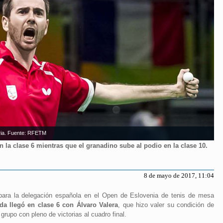
oria. Fuente: RFETM
en la clase 6 mientras que el granadino sube al podio en la clase 10.
8 de mayo de 2017, 11:04
 para la delegación española en el Open de Eslovenia de tenis de mesa
da llegó en clase 6 con Álvaro Valera
, que hizo valer su condición de
upo con pleno de victorias al cuadro final.