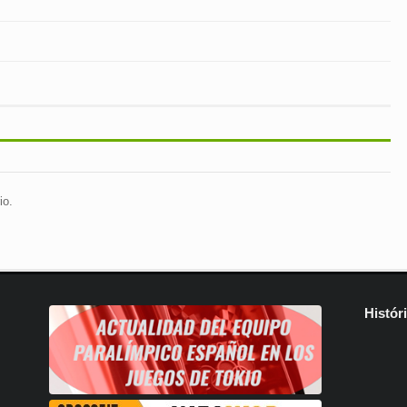
io.
Histór