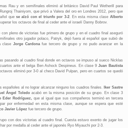
as Rau y en semifinales eliminó al británico David Paul Wetherill para
és Rungroj Thainiyom, que privó a Valera del oro en Londres 2012, pero que
pañol que
se alzó con el triunfo por 3-2
. En esta misma clase
Alberto
uperar los octavos de final al ceder ante el israelí Danny Bobrov.
e con pleno de victorias fue primero de grupo y en el cuadro final aseguró
mifinales otro jugador polaco, Patryk, dejó fuera al español que subió de
ma clase
Jorge Cardona
fue tercero de grupo y no pudo avanzar en la
ias pasando al cuadro final donde en octavos se impuso al sueco Nicklas
cuartos ante el belga Ben Ashock Despineus. En clase 9
Juan Bautista
octavos eliminó por 3-0 al checo David Pulpan, pero en cuartos se quedó
s españoles al no lograr alcanzar ninguno los cuadros finales.
Iker Sastre
uel Ángel Toledo
acabó en la misma posición de su grupo. En clase 3
o Eder Rodríguez,
que al igual que sus compañeros terminó en tercera
cipar por enfermedad en esta misma clase, aunque se espera que esté
co Javier López
fue tercero de grupo.
upo con dos victorias al cuadro final. Cuesta estuvo exento de jugar los
har por medalla al ceder ante el japonés Ryo Miyauchi por 2-3.