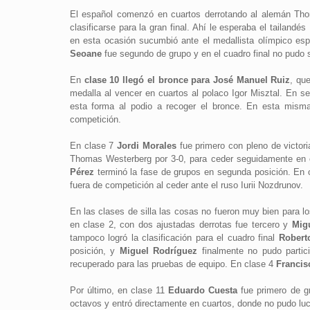
El español comenzó en cuartos derrotando al alemán Thom
clasificarse para la gran final. Ahí le esperaba el tailand
en esta ocasión sucumbió ante el medallista olímpico es
Seoane
fue segundo de grupo y en el cuadro final no pudo s
En
clase 10 llegó el bronce para José Manuel Ruiz
, qu
medalla al vencer en cuartos al polaco Igor Misztal. En se
esta forma al podio a recoger el bronce. En esta mis
competición.
En clase 7
Jordi Morales
fue primero con pleno de victor
Thomas Westerberg por 3-0, para ceder seguidamente en 
Pérez
terminó la fase de grupos en segunda posición. En 
fuera de competición al ceder ante el ruso Iurii Nozdrunov.
En las clases de silla las cosas no fueron muy bien para lo
en clase 2, con dos ajustadas derrotas fue tercero y
Mig
tampoco logró la clasificación para el cuadro final
Robert
posición, y
Miguel Rodríguez
finalmente no pudo parti
recuperado para las pruebas de equipo. En clase 4
Francis
Por último, en clase 11
Eduardo Cuesta
fue primero de gr
octavos y entró directamente en cuartos, donde no pudo luc