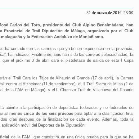
31 de marzo de 2016, 23:50
 José Carlos del Toro, presidente del Club Alpino Benalmádena, han
a Provincial de Trail Diputación de Málaga, organizada por el Club
n malagueña y la Federación Andaluza de Montañismo.
e ha contado con las carreras que ya tienen experiencia en la provincia.
a”, ha indicado. Finalmente, seis han sido las carreras seleccionadas,
la
, que el próximo 3 de abril dará el pistoletazo de salida de esta I Copa
án el Trail Cara los Tajos de Alhaurín el Grande (17 de abril), la Carrera
il contra el Alzheimer (11 de septiembre), el II Trail Sierra de Mijas (2 de
l de la FAM en Málaga), y el II Chamizo Trail de Villanueva del Rosario
á abierto a la participación de deportistas federados y no federados de
ar al menos cinco de las seis pruebas
para optar a la clasificación final
n dos días después de la finalización de cada evento. Además, toda la
 aplicación móvil del Deportes de la Diputación.
icial
de la FAM, que consistirá en una única prueba para la que se ha