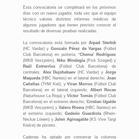
Esta convocatoria se completará en los próximos
días con un nuevo jugador, toda vez que el equipo
técnico valores distintos informes médicos de
algunos jugadores que tienen previsto conocer el
resultado de diversas pruebas realizadas.
La convocatoria está formada por
Arpad Sterbik
(HC Vardar) y
Gonzalo Pérez de Vargas
(Fútbol
Club Barcelona) en portería;
‘Chema’ Rodríguez
(MKB Veszprém),
Niko Mindegía
(Pick Szeged) y
Raúl Entrerríos
(Fútbol Club Barcelona) de
centrales;
Alex Dujshebaev
(HC Vardar) y
Jorge
Maqueda
(HBC Nantes) en el lateral derecho;
Joan
Cañellas
(THW Kiel), y
Viran Morros
(Fútbol Club
Barcelona) en el lateral izquierdo;
Albert Rocas
(Naturhouse La Rioja) y
Víctor Tomás
(Fútbol Club
Barcelona) en el extremo derecho;
Cristian Ugalde
(MKB Veszprém) y
Valero Rivera
(HBC Nantes) en
el extremo izquierdo;
Gedeón Guardiola
(Rhein-
Neckar Löwen) y
Julen Aginagalde
(KS Vive Targi
Kielce) de pivotes.
Cadenas ha optado por conservar la columna